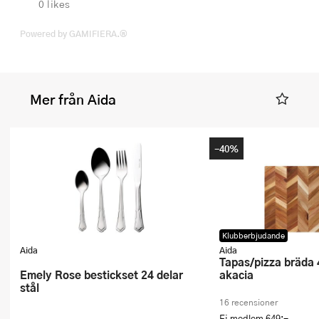
0 likes
Powered by GAMIFIERA.®
Mer från Aida
-40%
Klubberbjudande
Aida
Aida
Tapas/pizza bräda 48x35 cm
Emely Rose bestickset 24 delar
akacia
stål
16 recensioner
Ej medlem
649:-