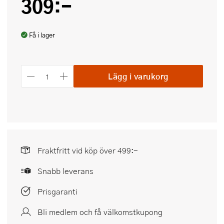
309:-
Få i lager
Lägg i varukorg
Fraktfritt vid köp över 499:-
Snabb leverans
Prisgaranti
Bli medlem och få välkomstkupong