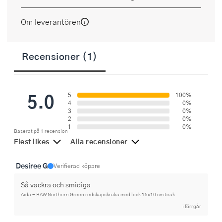
Om leverantören
Recensioner (1)
5.0
5
100%
4
0%
3
0%
2
0%
1
0%
Baserat på 1 recension
Flest likes
Alla recensioner
Desiree G
Verifierad köpare
Så vackra och smidiga
Aida - RAW Northern Green redskapskruka med lock 15x10 cm teak
i förrgår