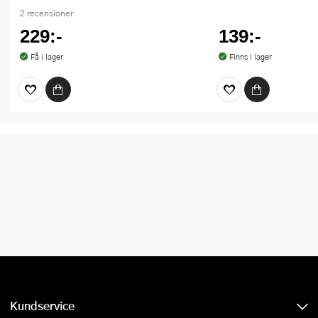
2 recensioner
229:-
139:-
Få i lager
Finns i lager
Kundservice