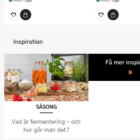
Finns i lager
Finns i lager
Inspiration
Få mer inspi
»
SÄSONG
Vad är fermentering – och
hur gör man det?