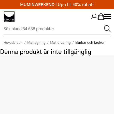
MUMINWEEKEND I Upp till 40% rabatt
Hopp till huvudinnehållet
Burkar och krukor
Huvudsidan
Matlagning
Matförvaring
Denna produkt är inte tillgänglig