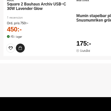
Avolt
Martinex
Square 2 Bauhaus Archiv USB-C
30W Lavender Glow
Mumin stapelbar plåtburk 1,5 L
1 recension
Snusmumriken grö
Ord. pris
750:-
450:-
Få i lager
175:-
Slutsåld