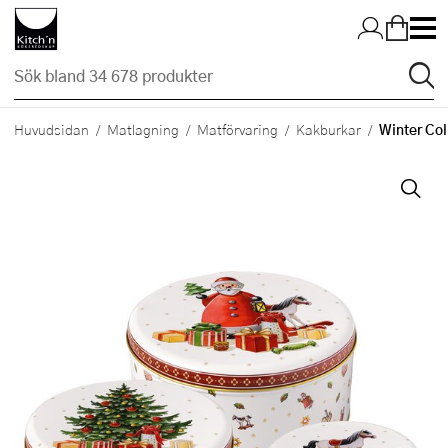
Hopp till huvudinnehållet
Winter Col
Huvudsidan
Matlagning
Matförvaring
Kakburkar