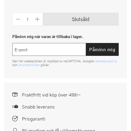
Slutsåld
Påminn mig när varan är tillbaka i lager.
Påminn mig
Den här webbplatsen är skyddad av reCAPTCHA. Googles
sekretesspolicy
och
användarvillkor
gäller.
Fraktfritt vid köp över 499:-
Snabb leverans
Prisgaranti
Bli medlem och få välkomstkupong