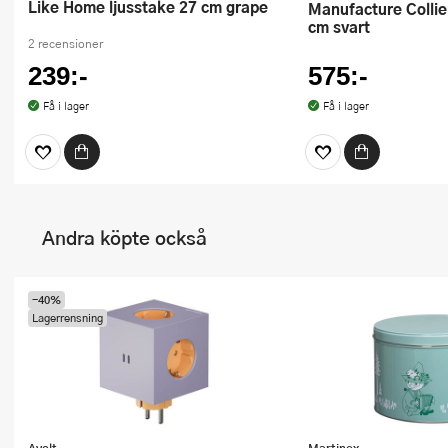
Like Home ljusstake 27 cm grape
Manufacture Collier Noir vas 26
cm svart
2 recensioner
239:-
575:-
Få i lager
Få i lager
Andra köpte också
-40%
Lagerrensning