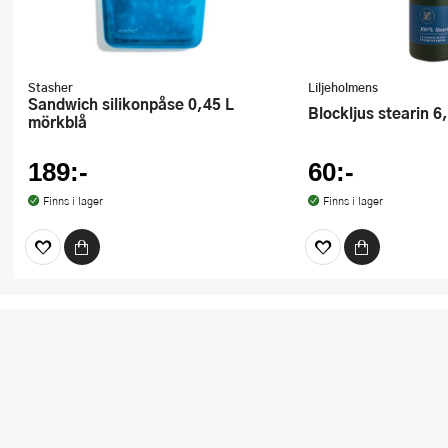
Stasher
Liljeholmens
Sandwich silikonpåse 0,45 L
Blockljus stearin 
mörkblå
189:-
60:-
Finns i lager
Finns i lager