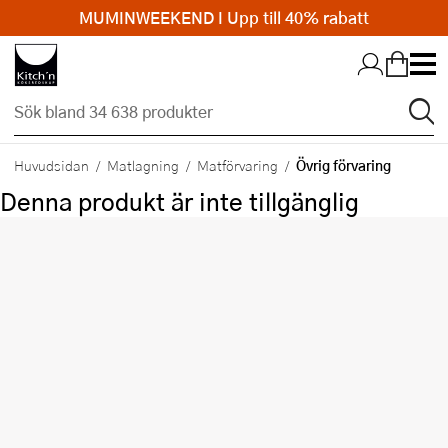
MUMINWEEKEND I Upp till 40% rabatt
Hopp till huvudinnehållet
Övrig förvaring
Huvudsidan
Matlagning
Matförvaring
Denna produkt är inte tillgänglig