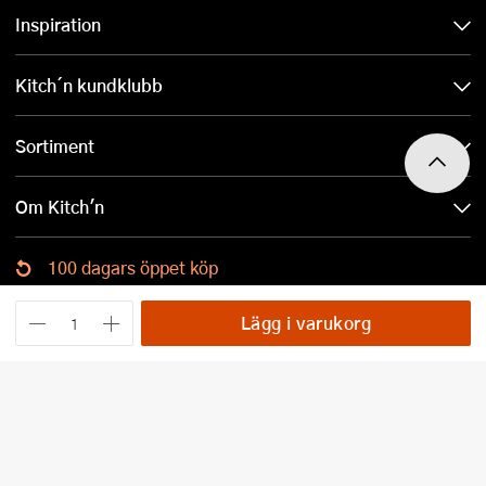
Inspiration
Kitch´n kundklubb
Sortiment
Om Kitch'n
100 dagars öppet köp
Ladda ned Kitch´n-appen
Lägg i varukorg