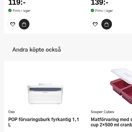
119:-
139:-
Finns i lager
Finns i lager
Andra köpte också
Oxo
Souper Cubes
POP förvaringsburk fyrkantig 1,1
Matförvaring med silikonlock 2-
L
cup 2×500 ml cranb