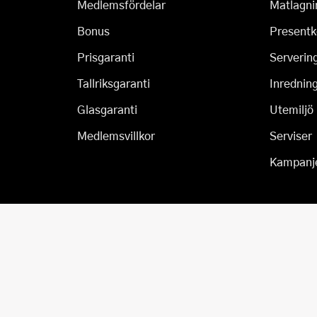
Medlemsfördelar
Matlagni
Bonus
Presentk
Prisgaranti
Serverin
Tallriksgaranti
Inrednin
Glasgaranti
Utemiljö
Medlemsvillkor
Serviser
Kampanj