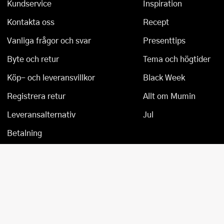
Kundservice
Inspiration
Tårtdekorationer
Smörgåsgrillar och bordsgrillar
Nötknäckare
Tygpåsar
Kontakta oss
Recept
Ätbara tårtdekorationer
Sous vide
Oljeflaska och dressingshaker
Vanliga frågor och svar
Presenttips
Byte och retur
Tema och högtider
Övriga bakredskap
Stavmixer
Pastamaskiner
Köp- och leveransvillkor
Black Week
Stekplatta
Perkulator
Registrera retur
Allt om Mumin
Svamptork och frukttork
Pizzaskärare
Leveransalternativ
Jul
Vakuumförpackare
Pizzaspadar
Betalning
Vattenkokare
Pizzastenar och pizzastål
Vitvaror
Potatisstötar
Våffeljärn
Pour Over
Äggkokare
Rivjärn