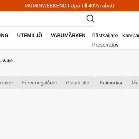
MUMINWEEKEND I Upp till 40% rabatt
ING
UTEMILJÖ
VARUMÄRKEN
Bästsäljare
Kampan
Presenttips
s Vahé
krukor
Förvaringslådor
Glasflaskor
Kakburkar
Ma