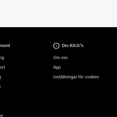
iment
Om Kitch'n
ng
Om oss
ort
App
g
Inställningar för cookies
g
er