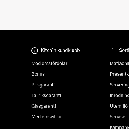
Kitch´n kundklubb
Sort
Medlemsfördelar
Matlagni
Bonus
Presentk
Prisgaranti
Serverin
Tallriksgaranti
Inrednin
Glasgaranti
Utemiljö
Medlemsvillkor
Serviser
Kampanj