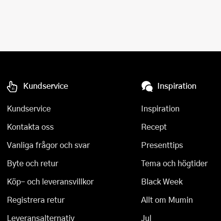
Tårtdekorationer
Smörgåsgrillar och bordsgrillar
Nötknäckare
Tygpåsar
Ätbara tårtdekorationer
Sous vide
Oljeflaska och dressingshaker
Övriga bakredskap
Stavmixer
Pastamaskiner
Stekplatta
Perkulator
Kundservice
Inspiration
Svamptork och frukttork
Pizzaskärare
Kundservice
Inspiration
Vakuumförpackare
Pizzaspadar
Kontakta oss
Recept
Vanliga frågor och svar
Presenttips
Vattenkokare
Pizzastenar och pizzastål
Byte och retur
Tema och högtider
Vitvaror
Potatisstötar
Köp- och leveransvillkor
Black Week
Våffeljärn
Pour Over
Registrera retur
Allt om Mumin
Äggkokare
Rivjärn
Leveransalternativ
Jul