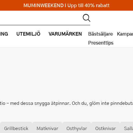
MUMINWEEKEND I Upp till 40% rabatt
ING
UTEMILJÖ
VARUMÄRKEN
Bästsäljare
Kampan
Presenttips
ler tio – med dessa snygga ätpinnar. Och du, glöm inte pinndebuta
Grillbestick
Matknivar
Osthyvlar
Ostknivar
Sall