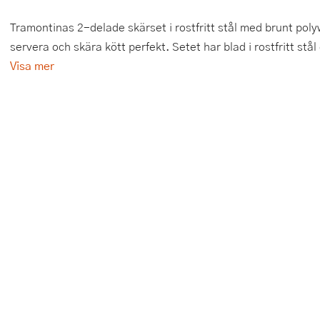
Tårtdekorationer
Smörgåsgrillar och bordsgrillar
Nötknäckare
Tygpåsar
Tramontinas 2-delade skärset i rostfritt stål med brunt poly
servera och skära kött perfekt. Setet har blad i rostfritt stå
Ätbara tårtdekorationer
Sous vide
Oljeflaska och dressingshaker
Visa mer
Övriga bakredskap
Stavmixer
Pastamaskiner
Stekplatta
Perkulator
Svamptork och frukttork
Pizzaskärare
Vakuumförpackare
Pizzaspadar
Vattenkokare
Pizzastenar och pizzastål
Vitvaror
Potatisstötar
Våffeljärn
Pour Over
Äggkokare
Rivjärn