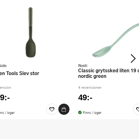
Solo
Rosti
Classic grytssked liten 19 cm
een Tools Slev stor
nordic green
cension
4 recensioner
9:-
49:-
nns i lager
Finns i lager