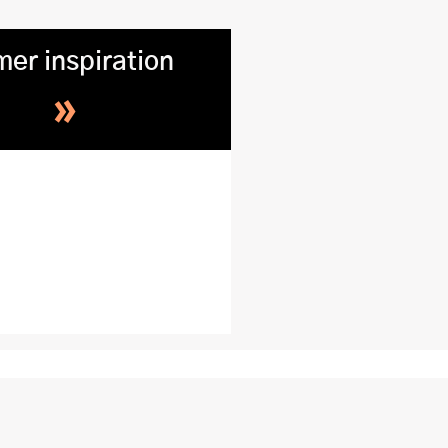
mer inspiration
»