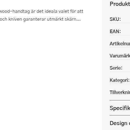
Produkt
wood-handtag är det ideala valet för att
l och kniven garanterar utmärkt skärn...
SKU:
EAN:
Artikeln
Varumärk
Serie:
Kategori:
Tillverkn
Specifi
Design 