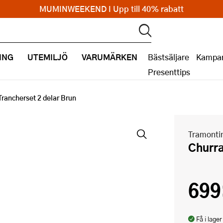
MUMINWEEKEND I Upp till 40% rabatt
ING
UTEMILJÖ
VARUMÄRKEN
Bästsäljare
Kampan
Presenttips
Trancherset 2 delar Brun
Tramonti
Churr
699
Få i lager