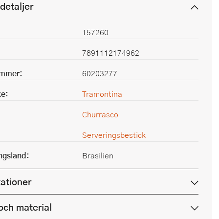
detaljer
157260
7891112174962
ummer:
60203277
e:
Tramontina
Churrasco
Serveringsbestick
ingsland:
Brasilien
kationer
och material