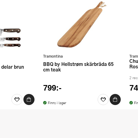
Tramontina
Tram
Churrasco Grillbestick 8 delar
BBQ by Hellstrøm skärbräda 65
Rost
 delar brun
cm teak
2 re
799:-
74
Finns i lager
Fi