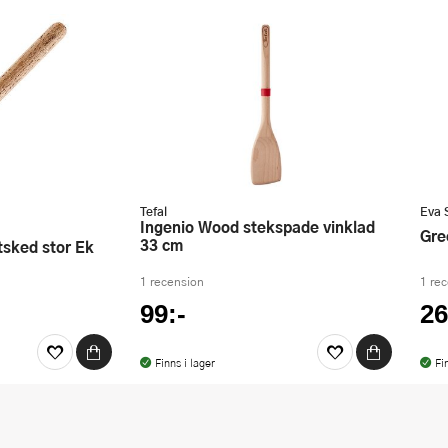
Tefal
Eva 
Ingenio Wood stekspade vinklad
Gr
33 cm
ytsked stor Ek
1 recension
1 re
99:-
26
Finns i lager
Fi