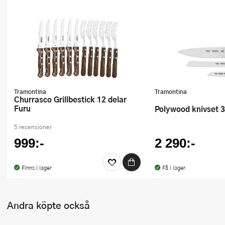
Ugnsformar
Vispar
Vitlökspressar
Ångkokare och ånginsatser
Tramontina
Tramontina
Äggdelare
Churrasco Grillbestick 12 delar
Furu
Polywood knivset 3
Övriga köksredskap
5 recensioner
999:-
2 290:-
Finns i lager
Få i lager
Andra köpte också