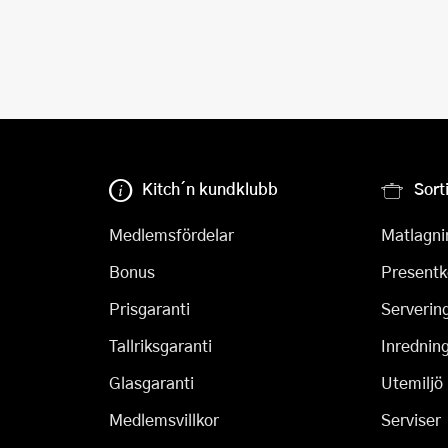
Kitch´n kundklubb
Sort
Medlemsfördelar
Matlagni
Bonus
Presentk
Prisgaranti
Serverin
Tallriksgaranti
Inrednin
Glasgaranti
Utemiljö
Medlemsvillkor
Serviser