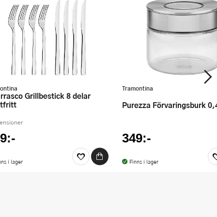
ontina
Tramontina
fritt
Purezza Förvaringsburk 0,
censioner
9:-
349:-
nns i lager
Finns i lager