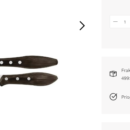
Frak
499
Pris