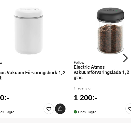
ow
Fellow
Electric Atmos
vakuumförvaringslåda 1,2 L
glas
t
1 recension
0:-
1 200:-
nns i lager
Finns i lager