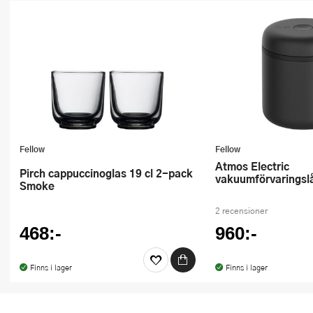
Ugnsformar
Vispar
Vitlökspressar
Ångkokare och ånginsatser
Äggdelare
Fellow
Fellow
Atmos Electric
Övriga köksredskap
Pirch cappuccinoglas 19 cl 2-pack
vakuumförvaringslå
Smoke
2 recensioner
468:-
960:-
Finns i lager
Finns i lager