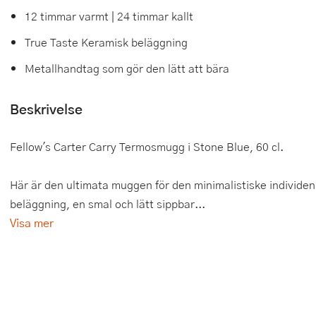
12 timmar varmt | 24 timmar kallt
Tårtdekorationer
Smörgåsgrillar och bordsgrillar
Nötknäckare
Tygpåsar
True Taste Keramisk beläggning
Ätbara tårtdekorationer
Sous vide
Oljeflaska och dressingshaker
Metallhandtag som gör den lätt att bära
Övriga bakredskap
Stavmixer
Pastamaskiner
Beskrivelse
Stekplatta
Perkulator
Fellow's Carter Carry Termosmugg i Stone Blue, 60 cl.
Svamptork och frukttork
Pizzaskärare
Vakuumförpackare
Pizzaspadar
Här är den ultimata muggen för den minimalistiske individe
beläggning, en smal och lätt sippbar...
Vattenkokare
Pizzastenar och pizzastål
Visa mer
Vitvaror
Potatisstötar
Våffeljärn
Pour Over
Äggkokare
Rivjärn