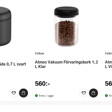
Fellow
Fell
Atmos Vakuum Förvaringsburk 1,2
Atmos Vakuum Förvaringsburk 1,2
da 0,7 L svart
L Klar
L Vi
560:-
56
Finns i lager
Fi