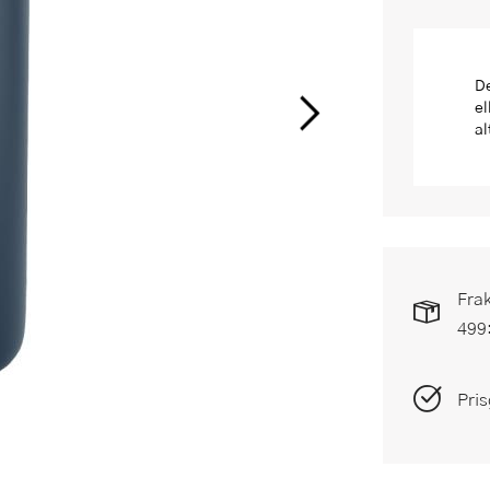
De
el
al
Frak
499
Pris