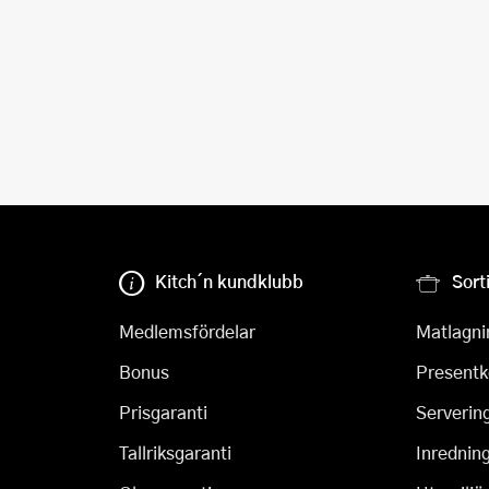
Kitch´n kundklubb
Sort
Medlemsfördelar
Matlagni
Bonus
Presentk
Prisgaranti
Serverin
Tallriksgaranti
Inrednin