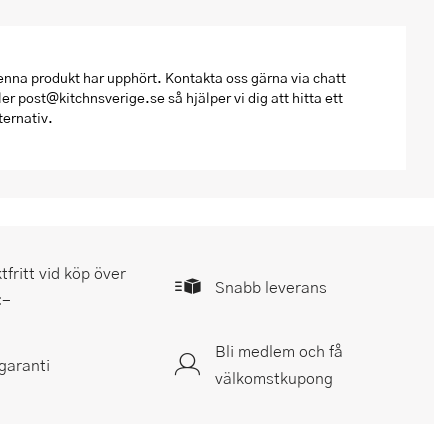
nna produkt har upphört. Kontakta oss gärna via chatt
ler post@kitchnsverige.se så hjälper vi dig att hitta ett
ternativ.
tfritt vid köp över
Snabb leverans
:-
Bli medlem och få
garanti
välkomstkupong