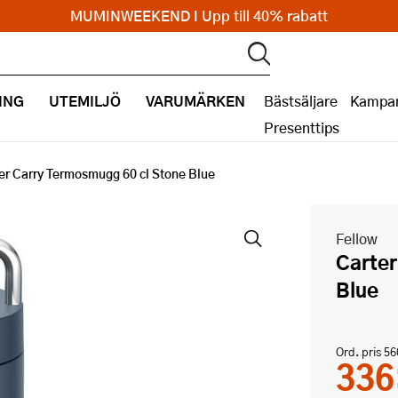
MUMINWEEKEND I Upp till 40% rabatt
ING
UTEMILJÖ
VARUMÄRKEN
Bästsäljare
Kampan
Presenttips
er Carry Termosmugg 60 cl Stone Blue
Fellow
Carter Carry Termosmugg 60 cl Stone
Blue
Ord. pris
56
336