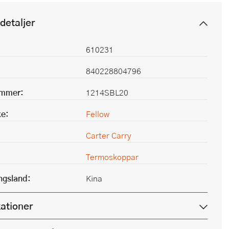
detaljer
610231
840228804796
ummer:
1214SBL20
e:
Fellow
Carter Carry
Termoskoppar
ingsland:
Kina
kationer