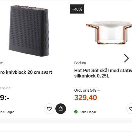
-40%
um
Bodum
Hot Pot Set skål med stativ och
stro knivblock 20 cm svart
silkonlock 0,25L
cension
Ord. pris
549:-
9:-
329,40
nns i lager
Finns i lager