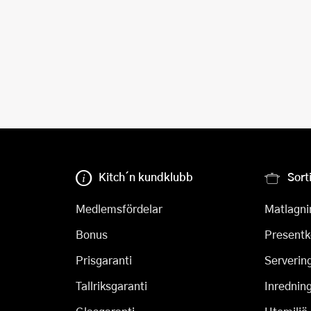
Kitch´n kundklubb
Sort
Medlemsfördelar
Matlagni
Bonus
Presentk
Prisgaranti
Serverin
Tallriksgaranti
Inrednin