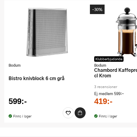
Ugnsformar
-30%
Vispar
Vitlökspressar
Ångkokare och ånginsatser
Äggdelare
Klubberbjudande
Bodum
Bodum
Chambord Kaffepress 3 koppar 35
Övriga köksredskap
cl Krom
Bistro knivblock 6 cm grå
3 recensioner
Ej medlem
599:-
599:-
419:-
Finns i lager
Finns i lager