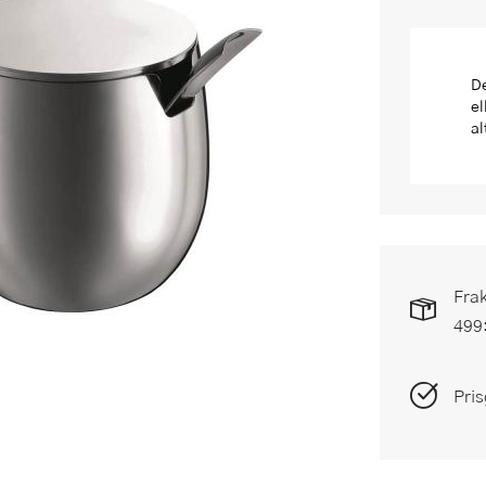
De
el
al
Frak
499
Pris