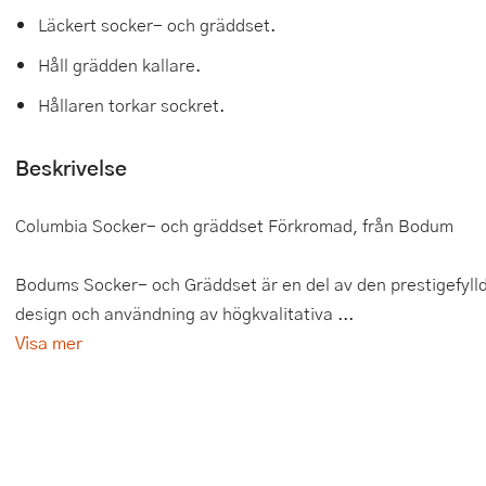
Läckert socker- och gräddset.
Tårtdekorationer
Smörgåsgrillar och bordsgrillar
Nötknäckare
Tygpåsar
Håll grädden kallare.
Ätbara tårtdekorationer
Sous vide
Oljeflaska och dressingshaker
Hållaren torkar sockret.
Övriga bakredskap
Stavmixer
Pastamaskiner
Beskrivelse
Stekplatta
Perkulator
Columbia Socker- och gräddset Förkromad, från Bodum
Svamptork och frukttork
Pizzaskärare
Vakuumförpackare
Pizzaspadar
Bodums Socker- och Gräddset är en del av den prestigefylld
design och användning av högkvalitativa ...
Vattenkokare
Pizzastenar och pizzastål
Visa mer
Vitvaror
Potatisstötar
Våffeljärn
Pour Over
Äggkokare
Rivjärn