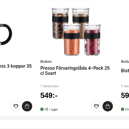
Bodum
Bod
Presso Förvaringslåda 4-Pack 25
Bi
cl Svart
1 recension
1 re
549:-
59
Få i lager
Fi