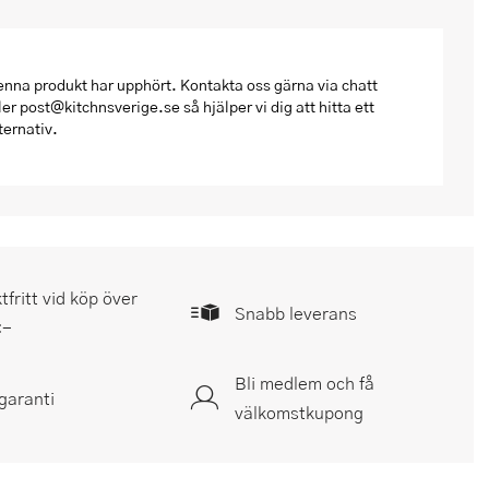
nna produkt har upphört. Kontakta oss gärna via chatt
ler post@kitchnsverige.se så hjälper vi dig att hitta ett
ternativ.
tfritt vid köp över
Snabb leverans
:-
Bli medlem och få
garanti
välkomstkupong