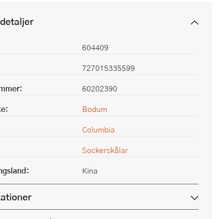
detaljer
604409
727015335599
ummer:
60202390
e:
Bodum
Columbia
Sockerskålar
ingsland:
Kina
kationer