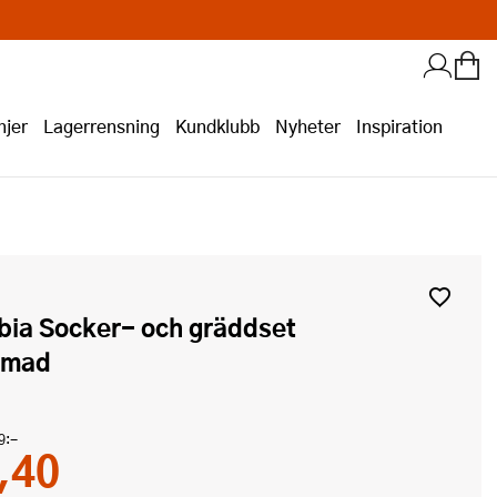
jer
Lagerrensning
Kundklubb
Nyheter
Inspiration
omad
9:-
,40