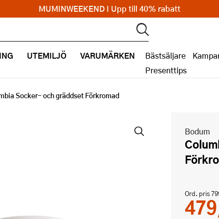
MUMINWEEKEND I Upp till 40% rabatt
ING
UTEMILJÖ
VARUMÄRKEN
Bästsäljare
Kampan
Presenttips
mbia Socker- och gräddset Förkromad
Bodum
Columbia Socker- och gräddset
Förkr
Ord. pris
79
479