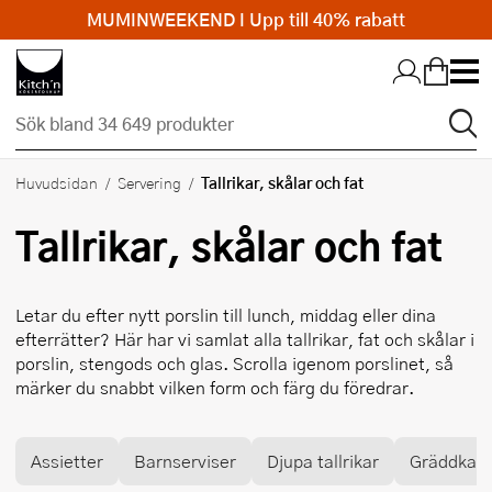
MUMINWEEKEND I Upp till 40% rabatt
Hopp till huvudinnehållet
Tallrikar, skålar och fat
Huvudsidan
Servering
Tallrikar, skålar och fat
Letar du efter nytt porslin till lunch, middag eller dina
efterrätter? Här har vi samlat alla tallrikar, fat och skålar i
porslin, stengods och glas. Scrolla igenom porslinet, så
märker du snabbt vilken form och färg du föredrar.
Assietter
Barnserviser
Djupa tallrikar
Gräddkan