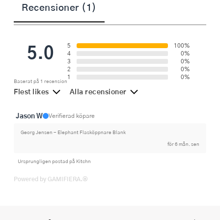
Recensioner (1)
5.0
5
100%
4
0%
3
0%
2
0%
1
0%
Baserat på 1 recension
Flest likes
Alla recensioner
Jason W
Verifierad köpare
Georg Jensen - Elephant Flasköppnare Blank
för 6 mån. sen
Ursprungligen postad på Kitchn
Powered by GAMIFIERA.®