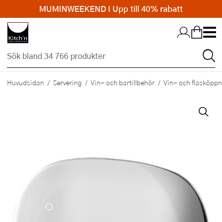
MUMINWEEKEND I Upp till 40% rabatt
Hopp till huvudinnehållet
Huvudsidan
Servering
Vin- och bartillbehör
Vin- och flasköpp