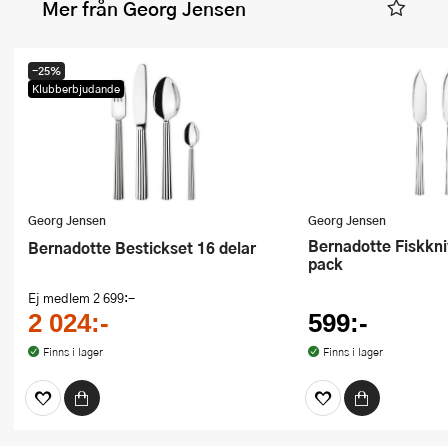
Mer från Georg Jensen
-25%
Klubberbjudande
Georg Jensen
Georg Jensen
Bernadotte Fiskkniv 19,6 cm 2-
Bernadotte Bestickset 16 delar
pack
Ej medlem
2 699:-
2 024:-
599:-
Finns i lager
Finns i lager