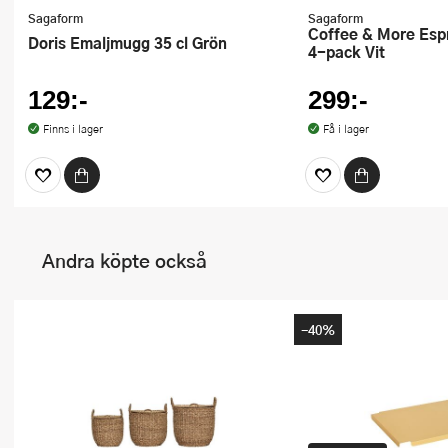
Sagaform
Sagaform
Coffee & More Espressokopp 10 cl
Doris Emaljmugg 35 cl Grön
4-pack Vit
129:-
299:-
Finns i lager
Få i lager
Andra köpte också
-40%