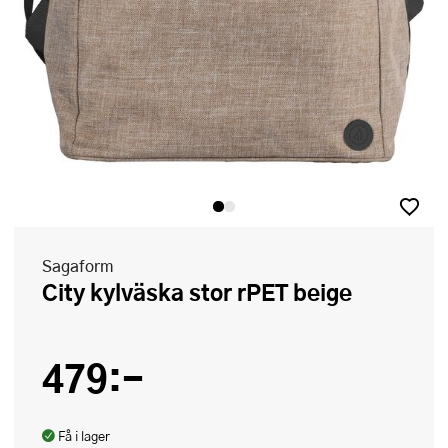
Sagaform
City kylväska stor rPET beige
479:-
Få i lager