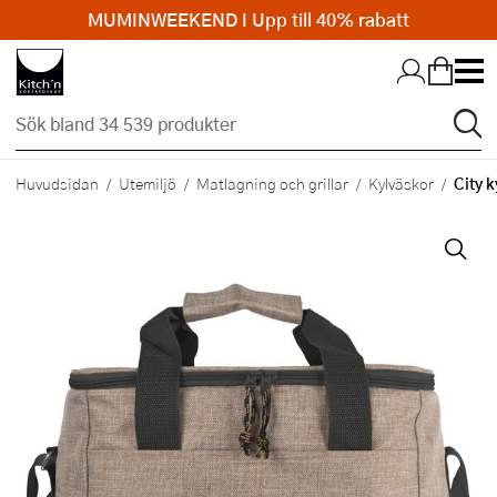
MUMINWEEKEND I Upp till 40% rabatt
Hopp till huvudinnehållet
City k
Huvudsidan
Utemiljö
Matlagning och grillar
Kylväskor