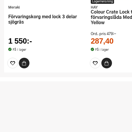
Lagerrensning
Meraki
HAY
Colour Crate Lock till
Förvaringskorg med lock 3 delar
förvaringslåda Me
sjögräs
Yellow
Ord. pris
479:-
1 550:-
287,40
Få i lager
Få i lager