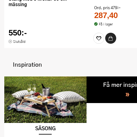
mässing
Ord. pris
479:-
287,40
Få i lager
550:-
Slutsåld
Inspiration
Få mer inspi
»
SÄSONG