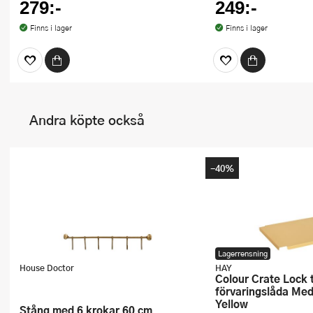
279:-
249:-
Finns i lager
Finns i lager
Andra köpte också
-40%
Lagerrensning
House Doctor
HAY
Colour Crate Lock till
förvaringslåda Me
Yellow
Stång med 6 krokar 60 cm