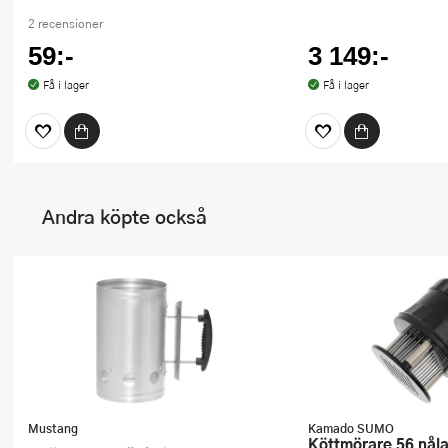
2 recensioner
59:-
3 149:-
Få i lager
Få i lager
Andra köpte också
Mustang
Kamado SUMO
Köttmörare 56 nåla