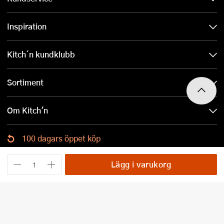
Inspiration
Kitch´n kundklubb
Sortiment
Om Kitch'n
100 dagars öppet köp
Ladda ned Kitch´n-appen
Lägg i varukorg