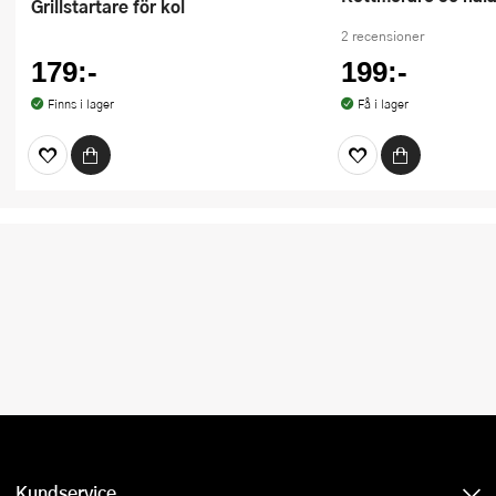
Grillstartare för kol
2 recensioner
179:-
199:-
Finns i lager
Få i lager
Kundservice