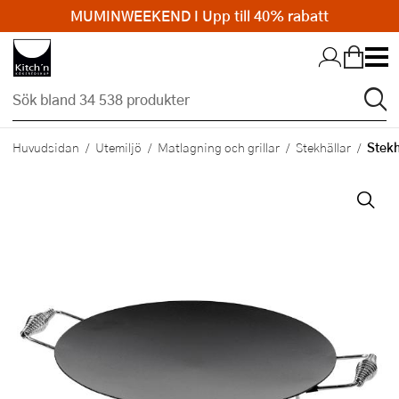
MUMINWEEKEND I Upp till 40% rabatt
Hopp till huvudinnehållet
Stekh
Huvudsidan
Utemiljö
Matlagning och grillar
Stekhällar