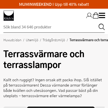
MUMINWEEKEND I Upp till 40% rabatt
Hopp till huvudinnehållet
Terrassvärmare och terr
Huvudsidan
Utemiljö
Trädgårdsmiljö
Terrassvärmare och
terrasslampor
Kallt och ruggigt? Ingen orsak att packa ihop. Slå istället
på terrassvärmaren! Dessa värmande armar förlänger
både kvällen och utesäsongen. Vad passar bäst på din
uteplats – terrassvärmare eller värmelampa?