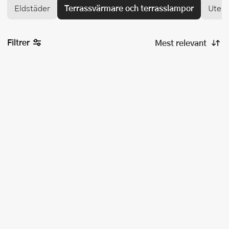
Eldstäder
Terrassvärmare och terrasslampor
Utebe
Filtrer