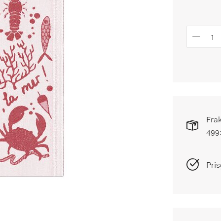
Frak
499
Pris