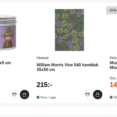
-25%
Ekelund
Plut
Mumin Doftljus 7,8x9,5 cm
William Morris Vine 540 handduk
Moo
35x50 cm
Ord.
215:-
14
Finns i lager
Få