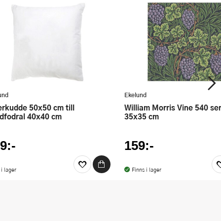
und
Ekelund
William Morris Vine 540 servett
dfodral 40x40 cm
35x35 cm
9:-
159:-
 i lager
Finns i lager