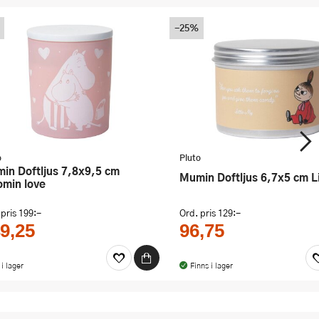
-25%
o
Pluto
Mumin Doftljus 6,7x5 cm L
min love
 pris
199:-
Ord. pris
129:-
9,25
96,75
 i lager
Finns i lager