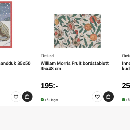
Ekelund
Ekel
William Morris Fruit bordstablett
Innerkudde 50x50 cm till
35x48 cm
kud
195:-
25
Få i lager
Få