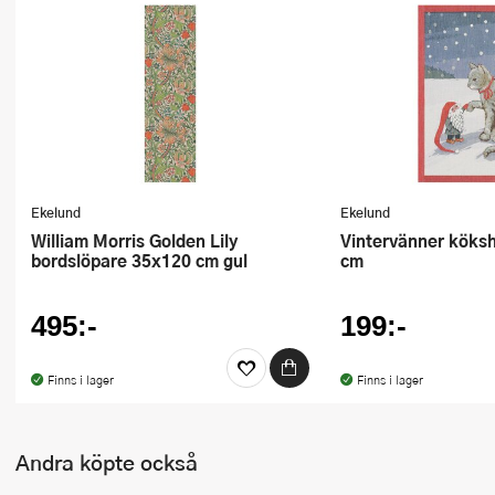
Ugnsformar
Vispar
Vitlökspressar
Ångkokare och ånginsatser
Äggdelare
Ekelund
Ekelund
William Morris Golden Lily
Vintervänner kökshandduk 35x50
bordslöpare 35x120 cm gul
cm
Övriga köksredskap
495:-
199:-
Finns i lager
Finns i lager
Andra köpte också