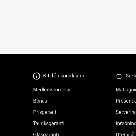
Kitch´n kundklubb
Sort
Medlemsfördelar
Matlagni
Bonus
Presentk
Prisgaranti
Serverin
Tallriksgaranti
Inrednin
Glasgaranti
Utemiljö