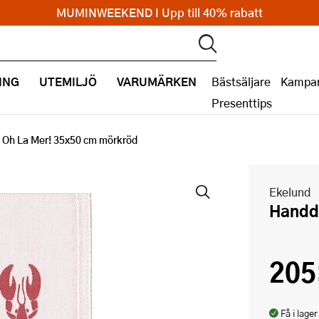
MUMINWEEKEND I Upp till 40% rabatt
ING
UTEMILJÖ
VARUMÄRKEN
Bästsäljare
Kampan
Presenttips
Oh La Mer! 35x50 cm mörkröd
Ekelund
Hand
205
Få i lager