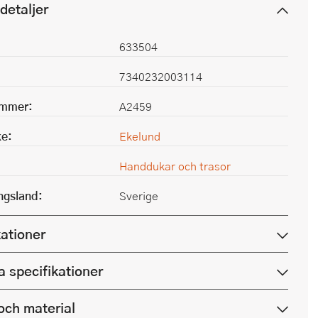
detaljer
633504
7340232003114
ummer:
A2459
e:
Ekelund
Handdukar och trasor
ingsland:
Sverige
kationer
a specifikationer
och material