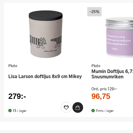
-25%
Pluto
Pluto
Mumin Doftljus 6,7x5 cm
Lisa Larson doftljus 8x9 cm Mikey
Snusmumriken
Ord. pris
129:-
279:-
96,75
Få i lager
Finns i lager