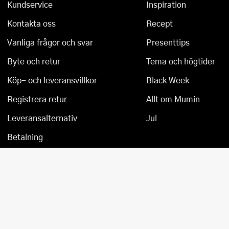
Kundservice
Inspiration
Tårtdekorationer
Smörgåsgrillar och bordsgrillar
Nötknäckare
Tygpåsar
Kontakta oss
Recept
Ätbara tårtdekorationer
Sous vide
Oljeflaska och dressingshaker
Vanliga frågor och svar
Presenttips
Byte och retur
Tema och högtider
Övriga bakredskap
Stavmixer
Pastamaskiner
Köp- och leveransvillkor
Black Week
Stekplatta
Perkulator
Registrera retur
Allt om Mumin
Svamptork och frukttork
Pizzaskärare
Leveransalternativ
Jul
Vakuumförpackare
Pizzaspadar
Betalning
Vattenkokare
Pizzastenar och pizzastål
Vitvaror
Potatisstötar
Våffeljärn
Pour Over
Äggkokare
Rivjärn