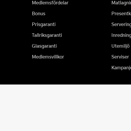
Medlemsfördelar
Matlagni
Bonus
Presentk
Prisgaranti
Serverin
Tallriksgaranti
Inrednin
Glasgaranti
Utemiljö
Medlemsvillkor
Serviser
Kampanj