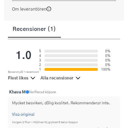
Om leverantören
Recensioner (1)
1.0
5
0%
4
0%
3
0%
2
0%
1
100%
Baserat på 1 recension
Flest likes
Alla recensioner
Khava M
Verifierad köpare
Mycket besviken, dålig kvalitet. Rekommenderar inte.
Visa original
Vargen & Thor - Mjölner XL grytset 6 delar koppar