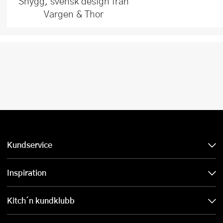
Snygg, svensk design från
Vargen & Thor
Kundservice
Inspiration
Kitch´n kundklubb