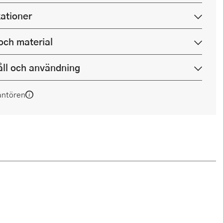
kationer
och material
ll och användning
antören