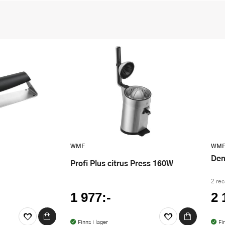
WMF
WM
De
Profi Plus citrus Press 160W
2 re
1 977:-
2 
Finns i lager
Fi