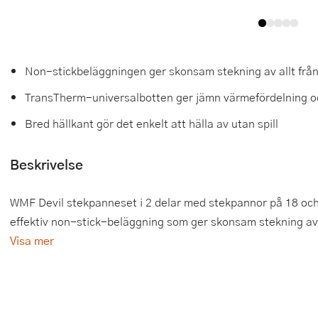
Tårtdekorationer
Smörgåsgrillar och bordsgrillar
Nötknäckare
Tygpåsar
Ätbara tårtdekorationer
Sous vide
Oljeflaska och dressingshaker
Non-stickbeläggningen ger skonsam stekning av allt från f
Övriga bakredskap
Stavmixer
Pastamaskiner
TransTherm-universalbotten ger jämn värmefördelning o
Stekplatta
Perkulator
Bred hällkant gör det enkelt att hälla av utan spill
Svamptork och frukttork
Pizzaskärare
Beskrivelse
Vakuumförpackare
Pizzaspadar
WMF Devil stekpanneset i 2 delar med stekpannor på 18 oc
Vattenkokare
Pizzastenar och pizzastål
effektiv non-stick-beläggning som ger skonsam stekning av all
Visa mer
Vitvaror
Potatisstötar
Våffeljärn
Pour Over
Äggkokare
Rivjärn