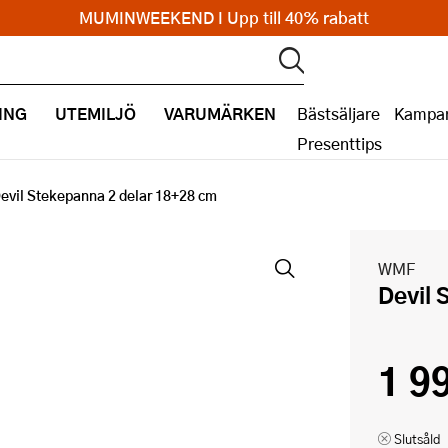
MUMINWEEKEND I Upp till 40% rabatt
ING
UTEMILJÖ
VARUMÄRKEN
Bästsäljare
Kampan
Presenttips
evil Stekepanna 2 delar 18+28 cm
WMF
Devil
1 9
Slutsåld