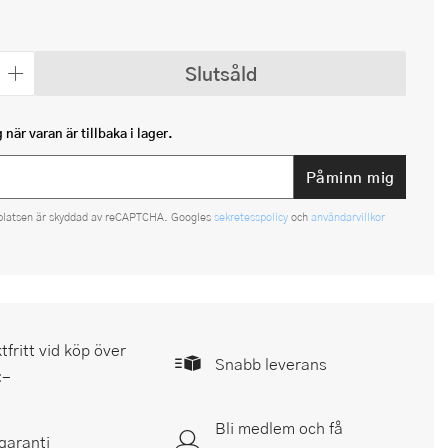
Slutsåld
när varan är tillbaka i lager.
Påminn mig
platsen är skyddad av reCAPTCHA. Googles
sekretesspolicy
och
användarvillkor
tfritt vid köp över
Snabb leverans
:-
Bli medlem och få
garanti