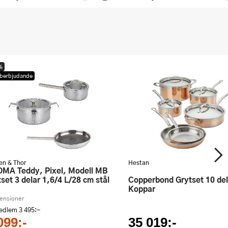
%
berbjudande
en & Thor
Hestan
tset 3 delar 1,6/4 L/28 cm stål
Copperbond Grytset 10 delar
Koppar
censioner
medlem
3 495:-
099:-
35 019:-