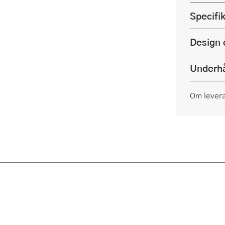
Specifi
Design 
Underhå
Om lever