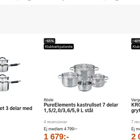
-65%
-40
Klubberbjudande
Klub
Rösle
Varg
PureElements kastrullset 7 delar
KROMA Teddy, Pixel, Modell MB
1,5/2,0/3,6/5,9 L stål
gry
4 recensioner
7 re
Ej medlem
4 799:-
Ej 
1 679:-
2 