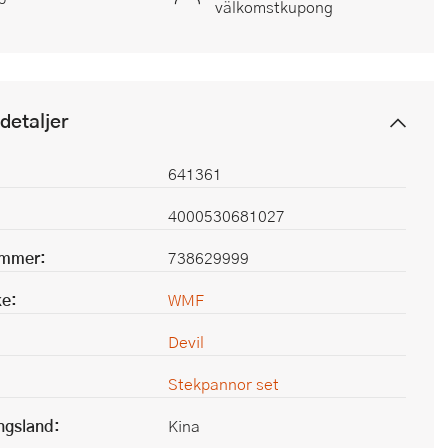
välkomstkupong
detaljer
641361
4000530681027
ummer:
738629999
e:
WMF
Devil
Stekpannor set
ingsland:
Kina