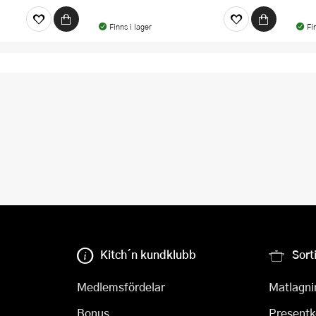
Finns i lager
Fi
Kitch´n kundklubb
Sort
Medlemsfördelar
Matlagni
Bonus
Presentk