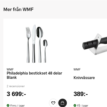
Ugnsformar
Mer från WMF
Vispar
Vitlökspressar
Ångkokare och ånginsatser
Äggdelare
Övriga köksredskap
WMF
WMF
Philadelphia bestickset 48 delar
Blank
Knivvässare
2 recensioner
3 699:-
389:-
Finns i lager
Få i lager