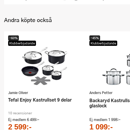
Andra köpte också
-60%
-45%
Klubberbjudande
Klubberbjudande
Jamie Oliver
Anders Petter
Tefal Enjoy Kastrullset 9 delar
Backaryd Kastrullset 3 delar med
glaslock
10 recensioner
Ej medlem
6 499:-
Ej medlem
1 998:-
2 599:-
1 099:-