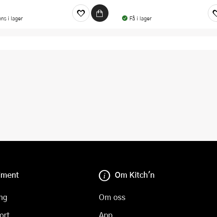
nns i lager
Få i lager
iment
Om Kitch'n
ng
Om oss
ort
App