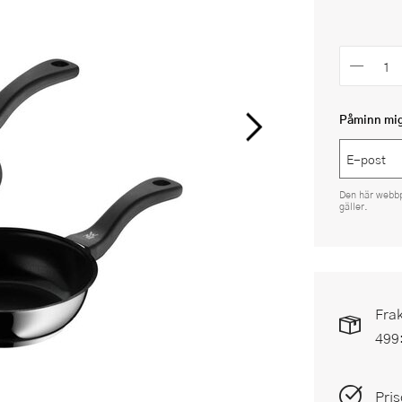
Påminn mig 
Den här webb
gäller.
Frak
499
Pris