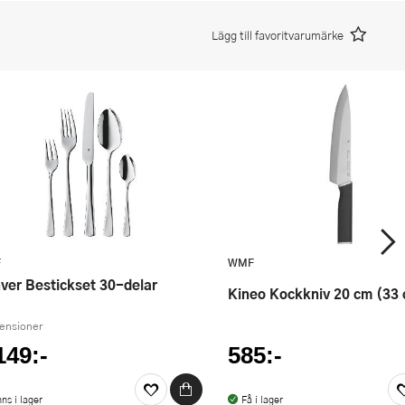
Lägg till favoritvarumärke
F
WMF
nver Bestickset 30-delar
Kineo Kockkniv 20 cm (33
censioner
149:-
585:-
nns i lager
Få i lager