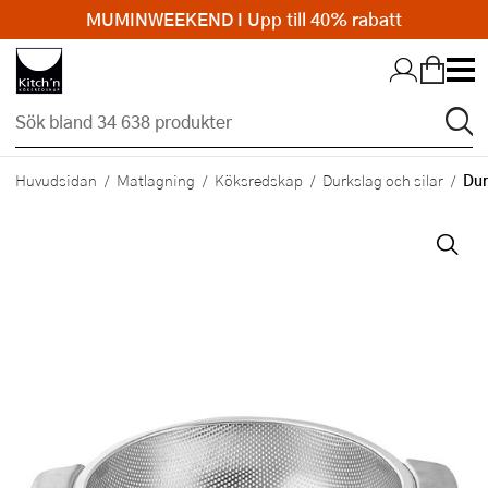
MUMINWEEKEND I Upp till 40% rabatt
Hopp till huvudinnehållet
Dur
Huvudsidan
Matlagning
Köksredskap
Durkslag och silar