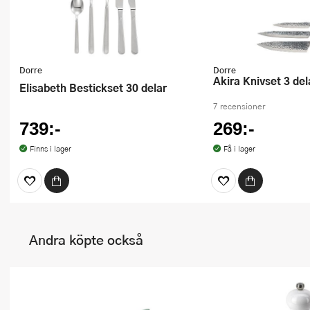
Dorre
Dorre
Akira Knivset 3 del
Elisabeth Bestickset 30 delar
7 recensioner
739:-
269:-
Finns i lager
Få i lager
Andra köpte också