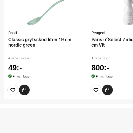
Rosti
Peugeot
Classic grytssked liten 19 cm
Paris u'Select Zirlion saltkvarn 18
nordic green
cm Vit
4 recensioner
1 recension
49:-
800:-
Finns i lager
Finns i lager