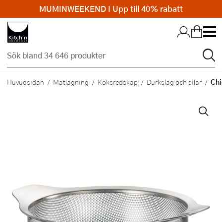
MUMINWEEKEND I Upp till 40% rabatt
Hopp till huvudinnehållet
Chi
Huvudsidan
Matlagning
Köksredskap
Durkslag och silar