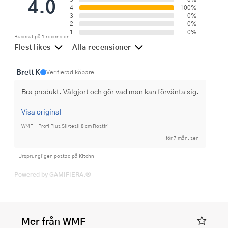
4.0
4
100%
3
0%
2
0%
1
0%
Baserat på 1 recension
Flest likes
Alla recensioner
Brett K
Verifierad köpare
Bra produkt. Välgjort och gör vad man kan förvänta sig.
Visa original
WMF - Profi Plus Sil/tesil 8 cm Rostfri
för 7 mån. sen
Ursprungligen postad på Kitchn
Powered by GAMIFIERA.®
Mer från WMF