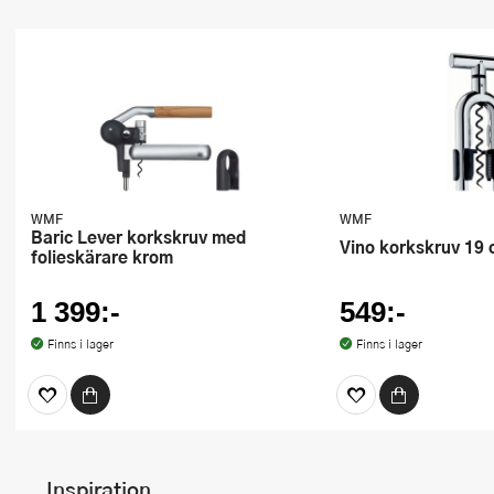
WMF
WMF
Baric Lever korkskruv med
Vino korkskruv 19
folieskärare krom
1 399:-
549:-
Finns i lager
Finns i lager
Inspiration