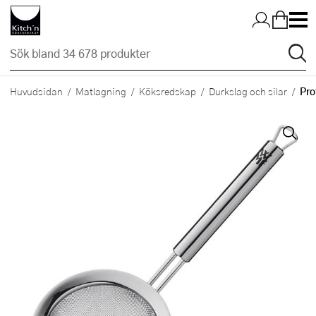
Hopp till huvudinnehållet
Pro
Huvudsidan
Matlagning
Köksredskap
Durkslag och silar