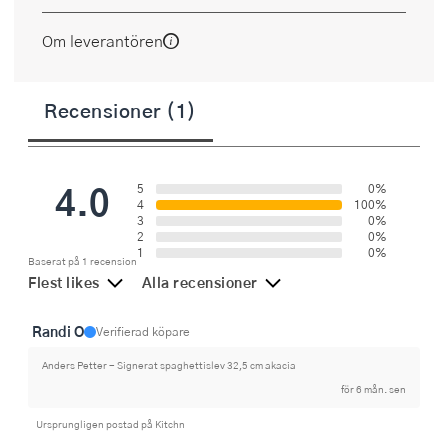
Om leverantören
Recensioner (1)
4.0
5
0%
4
100%
3
0%
2
0%
1
0%
Baserat på 1 recension
Flest likes
Alla recensioner
Randi O
Verifierad köpare
Anders Petter - Signerat spaghettislev 32,5 cm akacia
för 6 mån. sen
Ursprungligen postad på Kitchn