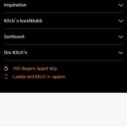
Inspiration
Kitch´n kundklubb
Sortiment
Om Kitch'n
100 dagars öppet köp
Ladda ned Kitch´n-appen