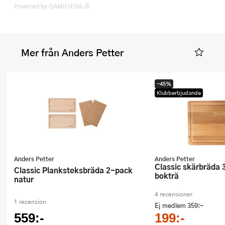
Powered by GAMIFIERA.®
Mer från Anders Petter
-45%
Klubberbjudande
Anders Petter
Anders Petter
Classic skärbräda 38x28 cm
Classic Planksteksbräda 2-pack
bokträ
natur
4 recensioner
1 recension
Ej medlem
359:-
559:-
199:-