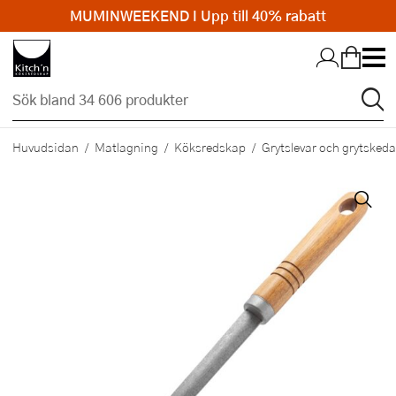
MUMINWEEKEND I Upp till 40% rabatt
Hopp till huvudinnehållet
Huvudsidan
Matlagning
Köksredskap
Grytslevar och grytskeda