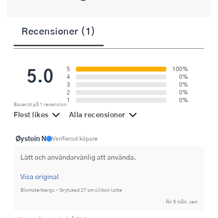
Recensioner (1)
5.0
5
100%
4
0%
3
0%
2
0%
1
0%
Baserat på 1 recension
Flest likes
Alla recensioner
Øystein N
Verifierad köpare
Lätt och användarvänlig att använda.
Visa original
Blomsterbergs - Grytsked 27 cm silikon latte
för 5 mån. sen