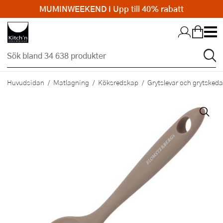
MUMINWEEKEND I Upp till 40% rabatt
Hopp till huvudinnehållet
Huvudsidan
Matlagning
Köksredskap
Grytslevar och grytskeda
Nyhet