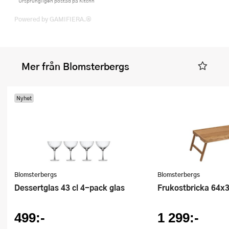
Ursprungligen postad på Kitchn
Powered by GAMIFIERA.®
Mer från Blomsterbergs
Nyhet
Blomsterbergs
Blomsterbergs
Dessertglas 43 cl 4-pack glas
Frukostbricka 64x
499:-
1 299:-