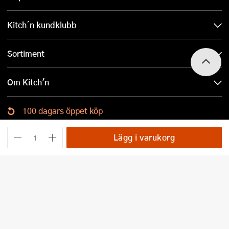
Kitch´n kundklubb
Sortiment
Om Kitch'n
100 dagars öppet köp
Ladda ned Kitch´n-appen
Lägg i varukorg