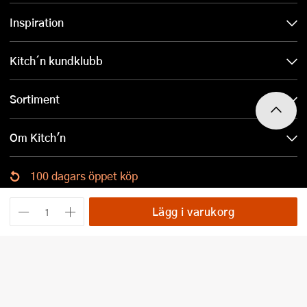
Inspiration
Kitch´n kundklubb
Sortiment
Om Kitch'n
100 dagars öppet köp
Ladda ned Kitch´n-appen
Lägg i varukorg