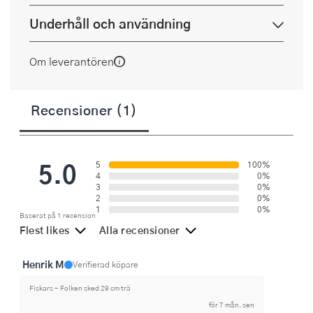
Underhåll och användning
Om leverantören
Recensioner (1)
5.0
5
100%
4
0%
3
0%
2
0%
1
0%
Baserat på 1 recension
Flest likes
Alla recensioner
Henrik M
Verifierad köpare
Fiskars - Folken sked 29 cm trä
för 7 mån. sen