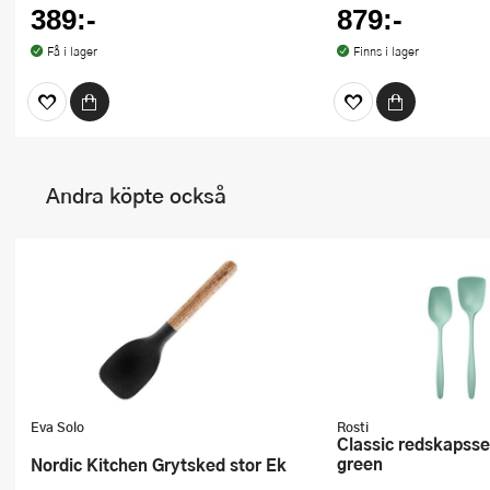
389:-
879:-
Få i lager
Finns i lager
Andra köpte också
Eva Solo
Rosti
Classic redskapsset 3 delar nordic
green
Nordic Kitchen Grytsked stor Ek