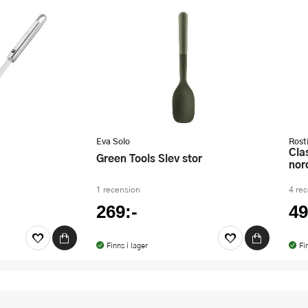
Eva Solo
Rost
Classic grytssked liten 19 cm
Green Tools Slev stor
nor
1 recension
4 re
269:-
49
Finns i lager
Fi