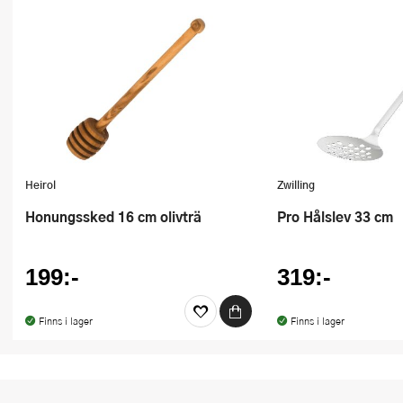
Heirol
Zwilling
Honungssked 16 cm olivträ
Pro Hålslev 33 cm
199:-
319:-
Finns i lager
Finns i lager