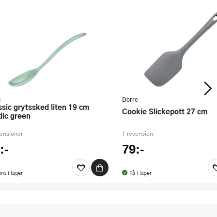
i
Dorre
Cookie Slickepott 27 cm
dic green
censioner
1 recension
:-
79:-
nns i lager
Få i lager