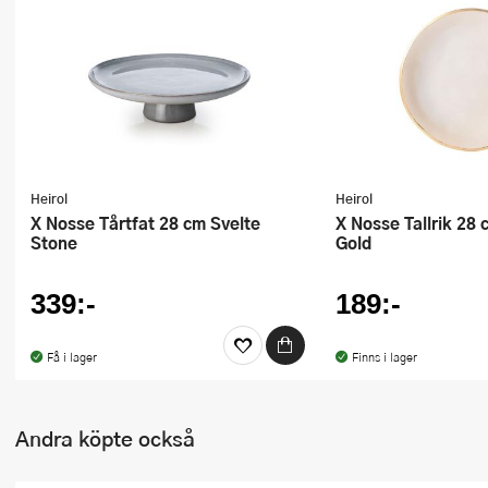
Ugnsformar
Vispar
Vitlökspressar
Ångkokare och ånginsatser
Heirol
Heirol
Äggdelare
x Nosse Tårtfat 28 cm Svelte
x Nosse Tallrik 28 cm Edge Ivory
Stone
Gold
Övriga köksredskap
339:-
189:-
Få i lager
Finns i lager
Andra köpte också