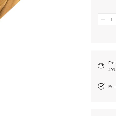
Frak
499
Pris