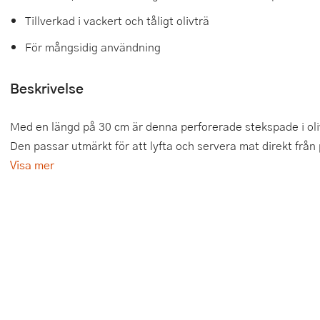
Tillverkad i vackert och tåligt olivträ
Tårtdekorationer
Smörgåsgrillar och bordsgrillar
Nötknäckare
Tygpåsar
För mångsidig användning
Ätbara tårtdekorationer
Sous vide
Oljeflaska och dressingshaker
Beskrivelse
Övriga bakredskap
Stavmixer
Pastamaskiner
Stekplatta
Perkulator
Med en längd på 30 cm är denna perforerade stekspade i oliv
Den passar utmärkt för att lyfta och servera mat direkt från 
Svamptork och frukttork
Pizzaskärare
Visa mer
Vakuumförpackare
Pizzaspadar
Vattenkokare
Pizzastenar och pizzastål
Vitvaror
Potatisstötar
Våffeljärn
Pour Over
Äggkokare
Rivjärn