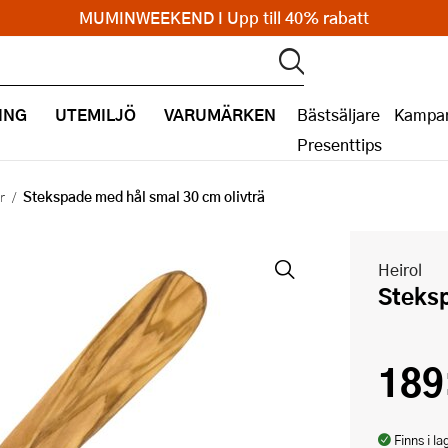
MUMINWEEKEND I Upp till 40% rabatt
ING
UTEMILJÖ
VARUMÄRKEN
Bästsäljare
Kampan
Presenttips
Stekspade med hål smal 30 cm olivträ
r
Heirol
Steks
189
Finns i la