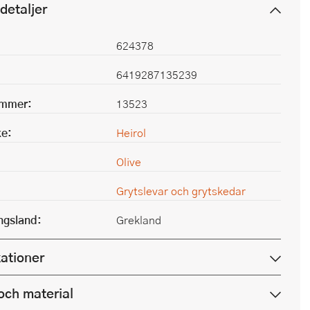
detaljer
624378
6419287135239
ummer:
13523
e:
Heirol
Olive
Grytslevar och grytskedar
ingsland:
Grekland
kationer
och material