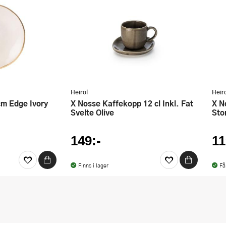
Heirol
Heir
x Nosse Kaffekopp 12 cl Inkl. Fat
x Nosse Djup Tallrik 23 cm Smooth
Svelte Olive
Sto
149:-
11
Finns i lager
Få