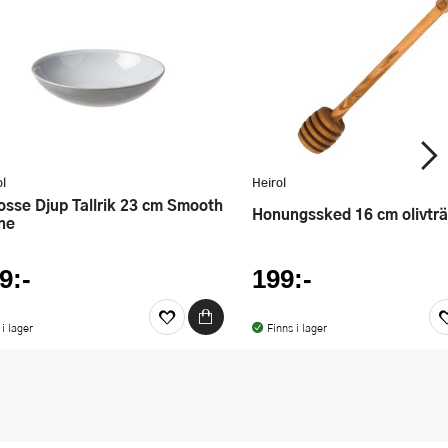
ol
Heirol
Honungssked 16 cm olivträ
ne
9:-
199:-
 i lager
Finns i lager