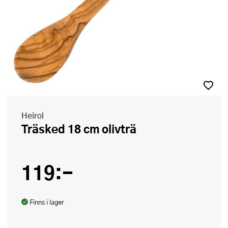
Heirol
Träsked 18 cm olivträ
119:-
Finns i lager