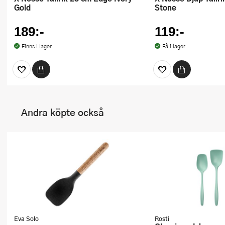
Gold
Stone
189:-
119:-
Finns i lager
Få i lager
Andra köpte också
Eva Solo
Rosti