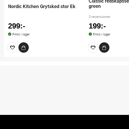
Classic redskapsset 3 delar nordic
green
Nordic Kitchen Grytsked stor Ek
3 recensioner
299:-
199:-
Finns i lager
Finns i lager