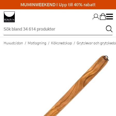
MUMINWEEKEND I Upp till 40% rabatt
Hopp till huvudinnehållet
Huvudsidan
Matlagning
Köksredskap
Grytslevar och grytskeda