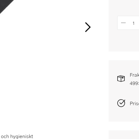
Frak
499
Pris
t och hygieniskt