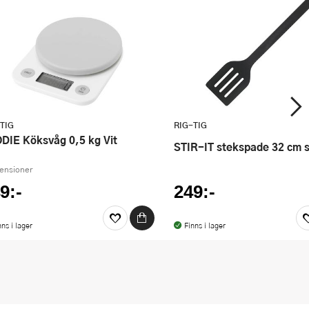
TIG
RIG-TIG
ODIE Köksvåg 0,5 kg Vit
STIR-IT stekspade 32 cm s
censioner
9:-
249:-
nns i lager
Finns i lager