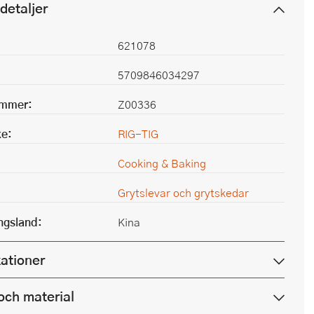
detaljer
621078
5709846034297
ummer:
Z00336
e:
RIG-TIG
Cooking & Baking
Grytslevar och grytskedar
ingsland:
Kina
kationer
och material