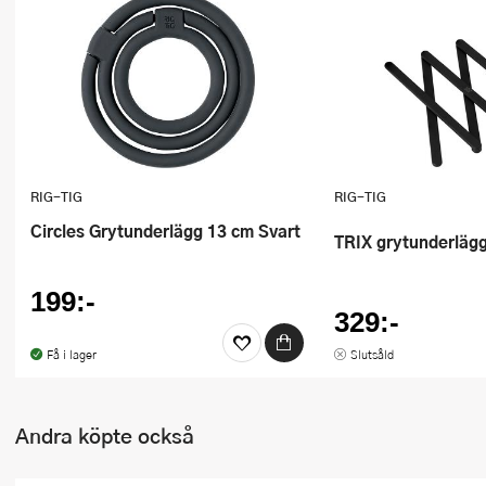
Ugnsformar
Vispar
Vitlökspressar
Ångkokare och ånginsatser
RIG-TIG
RIG-TIG
Äggdelare
Circles Grytunderlägg 13 cm Svart
TRIX grytunderläg
Övriga köksredskap
199:-
329:-
Få i lager
Slutsåld
Andra köpte också