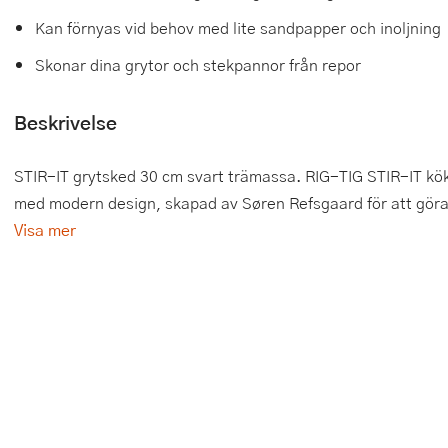
Kan förnyas vid behov med lite sandpapper och inoljning
Tårtdekorationer
Smörgåsgrillar och bordsgrillar
Nötknäckare
Tygpåsar
Skonar dina grytor och stekpannor från repor
Ätbara tårtdekorationer
Sous vide
Oljeflaska och dressingshaker
Beskrivelse
Övriga bakredskap
Stavmixer
Pastamaskiner
Stekplatta
Perkulator
STIR-IT grytsked 30 cm svart trämassa. RIG-TIG STIR-IT kök
med modern design, skapad av Søren Refsgaard för att göra ma
Svamptork och frukttork
Pizzaskärare
Visa mer
Vakuumförpackare
Pizzaspadar
Vattenkokare
Pizzastenar och pizzastål
Vitvaror
Potatisstötar
Våffeljärn
Pour Over
Äggkokare
Rivjärn