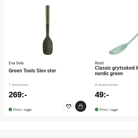
Eva Solo
Rosti
Classic grytssked liten 19 cm
Green Tools Slev stor
nordic green
1 recension
4 recensioner
269:-
49:-
Finns i lager
Finns i lager