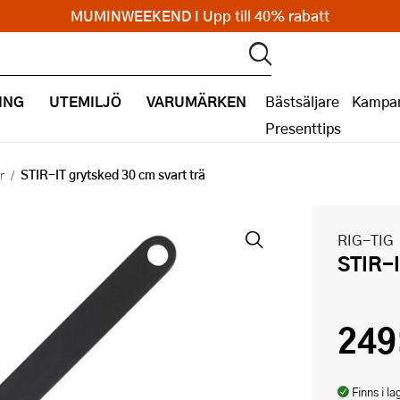
MUMINWEEKEND I Upp till 40% rabatt
ING
UTEMILJÖ
VARUMÄRKEN
Bästsäljare
Kampan
Presenttips
STIR-IT grytsked 30 cm svart trä
r
RIG-TIG
STIR-
249
Finns i la