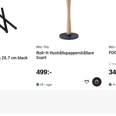
RIG-TIG
RIG-
FO
Roll-It Hushållspappershållare
Svart
g 20,7 cm black
2 re
499:-
34
Få i lager
Fi