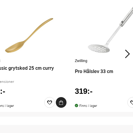
i
Zwilling
assic grytsked 25 cm curry
Pro Hålslev 33 cm
censioner
:-
319:-
nns i lager
Finns i lager