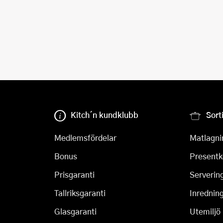
Kitch´n kundklubb
Sort
Medlemsfördelar
Matlagni
Bonus
Presentk
Prisgaranti
Serverin
Tallriksgaranti
Inrednin
Glasgaranti
Utemiljö