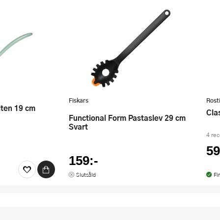
Fiskars
Rost
Cl
Functional Form Pastaslev 29 cm
Svart
4 re
59
159:-
Slutsåld
Fi