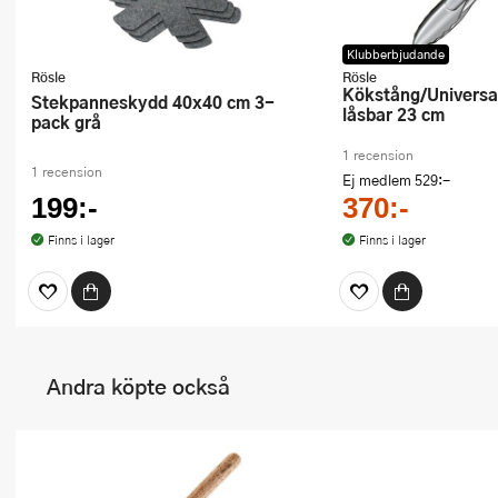
Klubberbjudande
Rösle
Rösle
Kökstång/Universaltång Stål
Stekpanneskydd 40x40 cm 3-
låsbar 23 cm
pack grå
1 recension
1 recension
Ej medlem
529:-
199:-
370:-
Finns i lager
Finns i lager
Andra köpte också