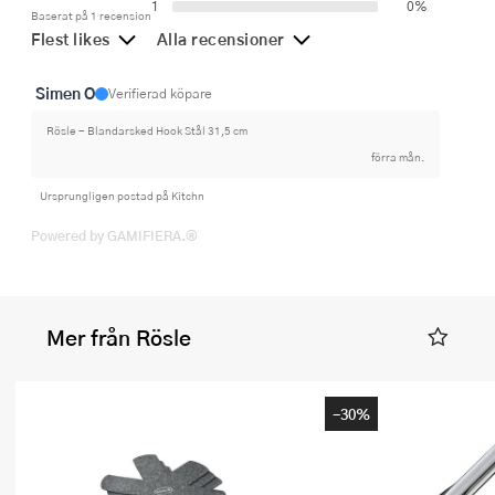
1
0%
Baserat på 1 recension
Flest likes
Alla recensioner
Simen O
Verifierad köpare
Rösle - Blandarsked Hook Stål 31,5 cm
förra mån.
Ursprungligen postad på Kitchn
Powered by GAMIFIERA.®
Mer från Rösle
-30%