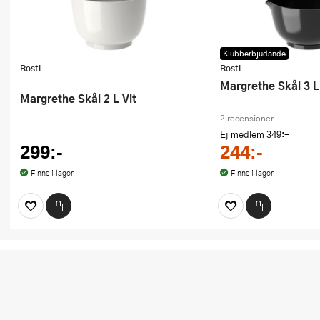
Klubberbjudande
Rosti
Rosti
Margrethe Skål 3 L
Margrethe Skål 2 L Vit
2 recensioner
Ej medlem
349:-
299:-
244:-
Finns i lager
Finns i lager