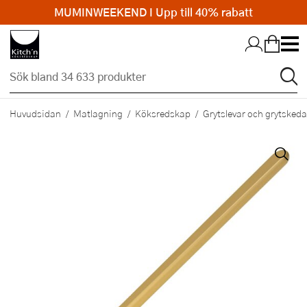
MUMINWEEKEND I Upp till 40% rabatt
Hopp till huvudinnehållet
Huvudsidan
Matlagning
Köksredskap
Grytslevar och grytskeda