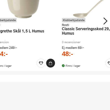
berbjudande
Klubberbjudande
i
Rosti
Classic Serveringssked 29,4 cm
argrethe Skål 1,5 L Humus
Humus
cension
3 recensioner
medlem
249:-
Ej medlem
69:-
4:-
48:-
nns i lager
Finns i lager