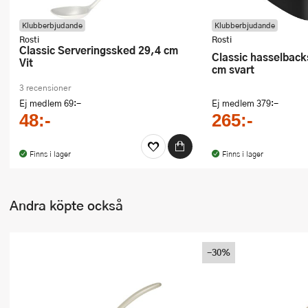
Klubberbjudande
Klubberbjudande
Rosti
Rosti
Classic Serveringssked 29,4 cm
Classic hasselbackskärare 20,5
Vit
cm svart
3 recensioner
Ej medlem
69:-
Ej medlem
379:-
48:-
265:-
Finns i lager
Finns i lager
Andra köpte också
-30%