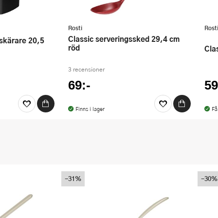
Rosti
Rost
Classic serveringssked 29,4 cm
röd
Cl
3 recensioner
69:-
59
Finns i lager
Få
-31%
-30%