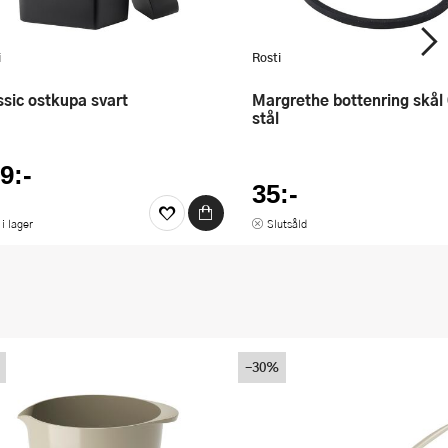
i
Rosti
assic ostkupa svart
Margrethe bottenring skål 0,5 L
stål
9:-
35:-
 i lager
Slutsåld
-30%