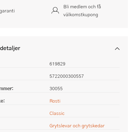
Bli medlem och få
garanti
välkomstkupong
detaljer
619829
5722000300557
ummer:
30055
e:
Rosti
Classic
Grytslevar och grytskedar