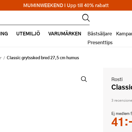
MUMINWEEKEND I Upp till 40% rabatt
ING
UTEMILJÖ
VARUMÄRKEN
Bästsäljare
Kampan
Presenttips
Classic grytssked bred 27,5 cm humus
r
Rosti
Clas
3 recensione
Ej medlem
41: