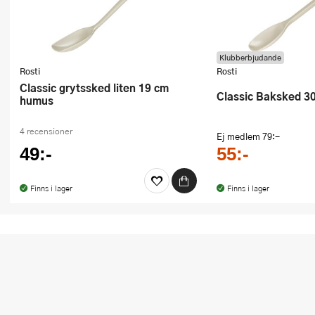
Klubberbjudande
Rosti
Rosti
Classic grytssked liten 19 cm
Classic Baksked 
humus
4 recensioner
Ej medlem
79:-
49:-
55:-
Finns i lager
Finns i lager