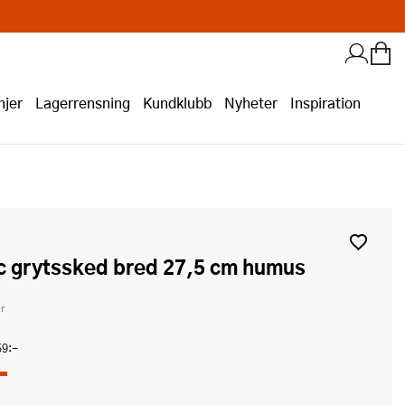
jer
Lagerrensning
Kundklubb
Nyheter
Inspiration
sic grytssked bred 27,5 cm humus
r
59:-
-