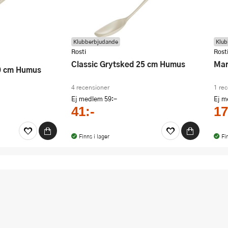
Klubberbjudande
Klub
Rosti
Rost
Classic Grytsked 25 cm Humus
M
30 cm Humus
4 recensioner
1 re
Ej medlem
59:-
Ej 
41:-
17
Finns i lager
Fi