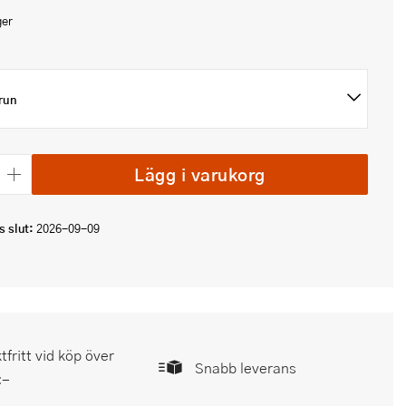
ger
run
Lägg i varukorg
 slut:
2026-09-09
tfritt vid köp över
Snabb leverans
:-