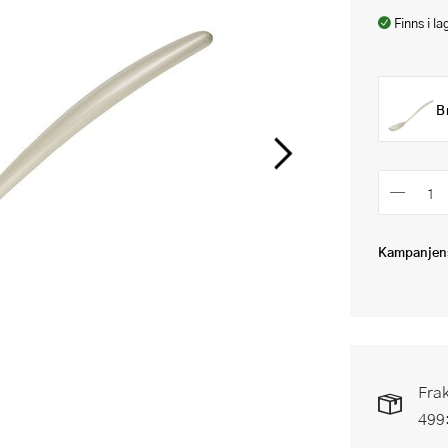
Finns i la
B
Kampanjens
Frak
499