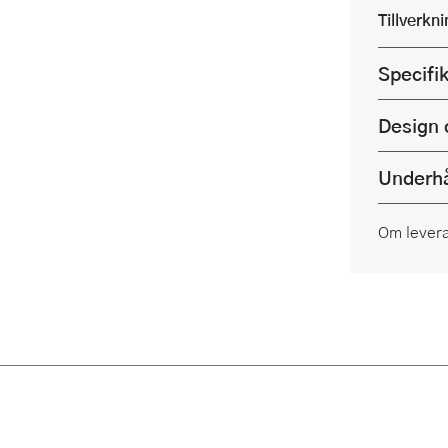
Tillverkn
Specifi
Design 
Underhå
Om lever