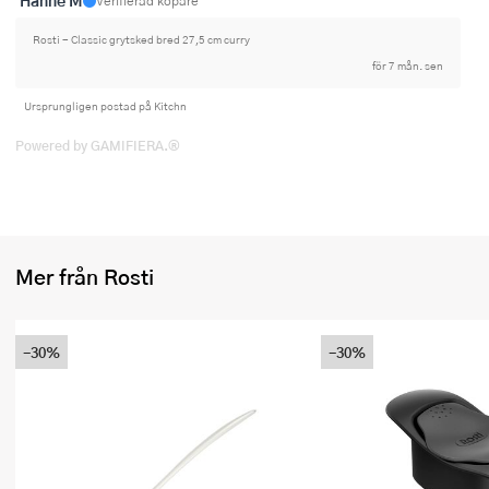
Hanne M
Verifierad köpare
Rosti - Classic grytsked bred 27,5 cm curry
för 7 mån. sen
Ursprungligen postad på Kitchn
Powered by GAMIFIERA.®
Mer från Rosti
-30%
-30%