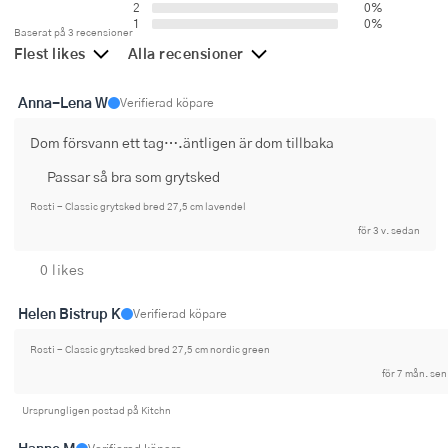
2
0%
Ugnsformar
1
0%
Baserat på 3 recensioner
Flest likes
Alla recensioner
Vispar
Anna-Lena W
Verifierad köpare
Vitlökspressar
Dom försvann ett tag….äntligen är dom tillbaka
Ångkokare och ånginsatser
Passar så bra som grytsked
Äggdelare
Rosti - Classic grytsked bred 27,5 cm lavendel
för 3 v. sedan
Övriga köksredskap
0 likes
Helen Bistrup K
Verifierad köpare
Rosti - Classic grytssked bred 27,5 cm nordic green
för 7 mån. sen
Ursprungligen postad på Kitchn