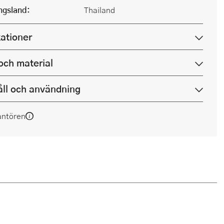
ingsland:
Thailand
kationer
och material
ll och användning
antören