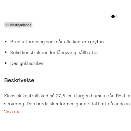
Tårtdekorationer
Smörgåsgrillar och bordsgrillar
Nötknäckare
Tygpåsar
Ätbara tårtdekorationer
Sous vide
Oljeflaska och dressingshaker
Klubberbjudande
Övriga bakredskap
Stavmixer
Pastamaskiner
Bred utformning som når alla kanter i grytan
Stekplatta
Perkulator
Solid konstruktion för långvarig hållbarhet
Svamptork och frukttork
Pizzaskärare
Designklassiker
Vakuumförpackare
Pizzaspadar
Beskrivelse
Vattenkokare
Pizzastenar och pizzastål
Klassisk kastrullsked på 27,5 cm i färgen humus från Rosti ä
Vitvaror
Potatisstötar
servering. Den breda skedformen gör det lätt att nå ända in t
Visa mer
Våffeljärn
Pour Over
Äggkokare
Rivjärn