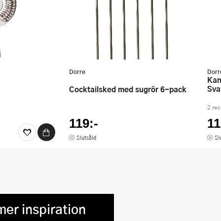
Dorre
Dorr
Kani Köttfärshackare 26,4 cm
Sva
Cocktailsked med sugrör 6-pack
2 re
119:-
11
Slutsåld
Sl
mer inspiration