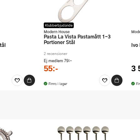
Klubberbjudande
Modern House
Mode
Pasta La Vista Pastamått 1-3
Portioner Stål
tål
Ivo
2 recensioner
Ej medlem
79:-
55:-
3 
Finns i lager
Fi