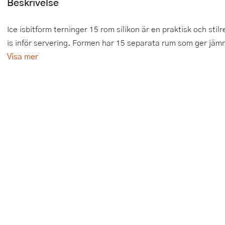
Beskrivelse
Tårtdekorationer
Smörgåsgrillar och bordsgrillar
Nötknäckare
Tygpåsar
Ice isbitform terninger 15 rom silikon är en praktisk och stil
Ätbara tårtdekorationer
Sous vide
Oljeflaska och dressingshaker
is inför servering. Formen har 15 separata rum som ger jämna
Visa mer
Övriga bakredskap
Stavmixer
Pastamaskiner
Stekplatta
Perkulator
Svamptork och frukttork
Pizzaskärare
Vakuumförpackare
Pizzaspadar
Vattenkokare
Pizzastenar och pizzastål
Vitvaror
Potatisstötar
Våffeljärn
Pour Over
Äggkokare
Rivjärn