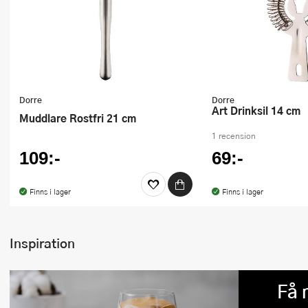
Dorre
Dorre
Art Drinksil 14 cm
Muddlare Rostfri 21 cm
1 recension
109:-
69:-
Finns i lager
Finns i lager
Inspiration
Få 