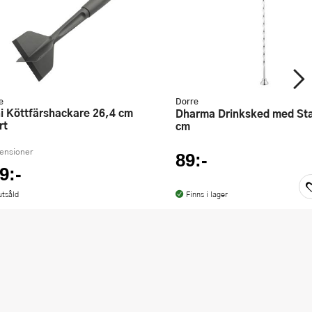
e
Dorre
Dharma Drinksked med Stamp 28
rt
cm
censioner
89:-
9:-
utsåld
Finns i lager