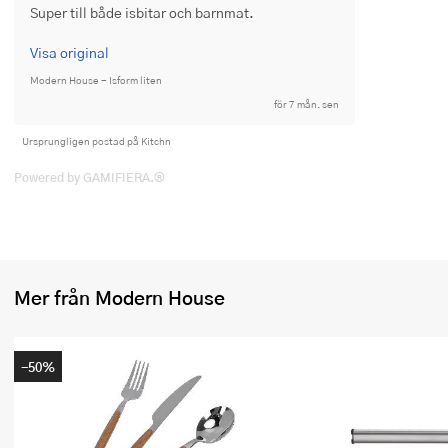
Super till både isbitar och barnmat.
Ugnsformar
Visa original
Vispar
Modern House - Isform liten
Vitlökspressar
för 7 mån. sen
Ursprungligen postad på Kitchn
Ångkokare och ånginsatser
Powered by GAMIFIERA.®
Äggdelare
Övriga köksredskap
Mer från Modern House
-50%