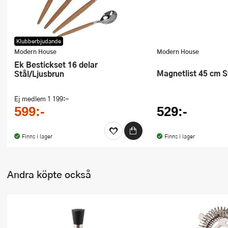
Klubberbjudande
Modern House
Modern House
Ek Bestickset 16 delar
Magnetlist 45 cm S
Stål/Ljusbrun
Ej medlem
1 199:-
599:-
529:-
Finns i lager
Finns i lager
Andra köpte också