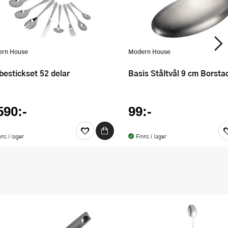
rn House
Modern House
 bestickset 52 delar
Basis Ståltvål 9 cm Borsta
590:-
99:-
nns i lager
Finns i lager