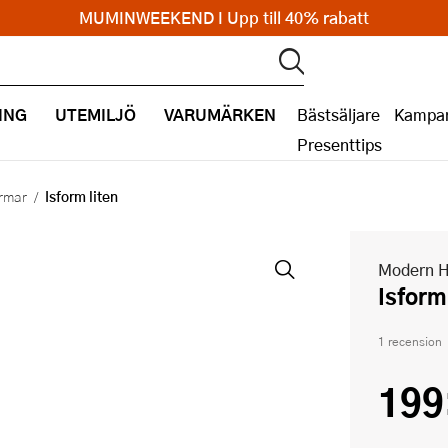
MUMINWEEKEND I Upp till 40% rabatt
ING
UTEMILJÖ
VARUMÄRKEN
Bästsäljare
Kampan
Presenttips
Isform liten
ormar
Modern 
Isform
1 recension
199