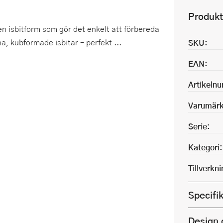
Produkt
ren isbitform som gör det enkelt att förbereda
, kubformade isbitar – perfekt ...
SKU:
EAN:
Artikeln
Varumärk
Serie:
Kategori:
Tillverkn
Specifi
Design 