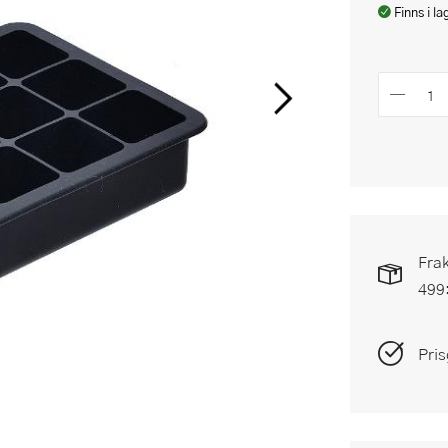
Finns i la
Frak
499
Pris