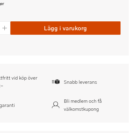
ger
Lägg i varukorg
tfritt vid köp över
Snabb leverans
:-
Bli medlem och få
garanti
välkomstkupong