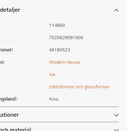
detaljer
114869
7020629081900
ummer:
46180523
e:
Modern House
Ice
Isbitsformar och glassformar
ingsland:
Kina
kationer
och material