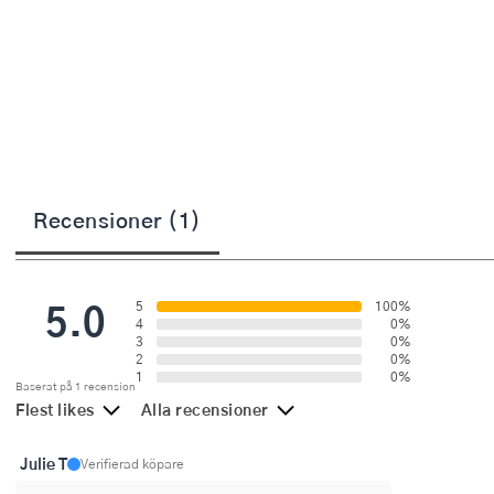
Övriga köksmaskiner
Salladsslungor
Saxar
Skalare
Skärbrädor
Recensioner (1)
Spiralizer
Stekpincetter
5.0
5
100%
Stekspadar
4
0%
3
0%
2
0%
Stektermometrar
1
0%
Baserat på 1 recension
Flest likes
Alla recensioner
Te- och kaffetillbehör
Julie T
Timers
Verifierad köpare