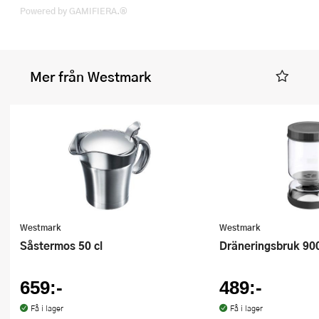
Powered by GAMIFIERA.®
Mer från Westmark
Westmark
Westmark
Såstermos 50 cl
Dräneringsbruk 90
659:-
489:-
Få i lager
Få i lager