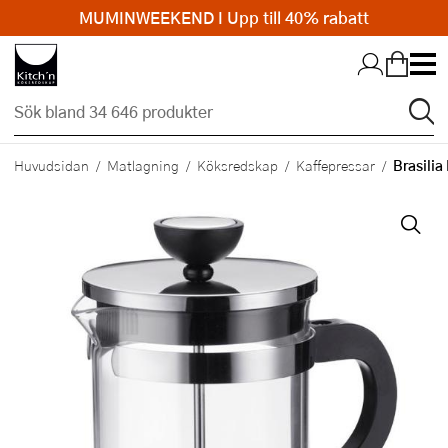
MUMINWEEKEND I Upp till 40% rabatt
Hopp till huvudinnehållet
Brasilia
Huvudsidan
Matlagning
Köksredskap
Kaffepressar