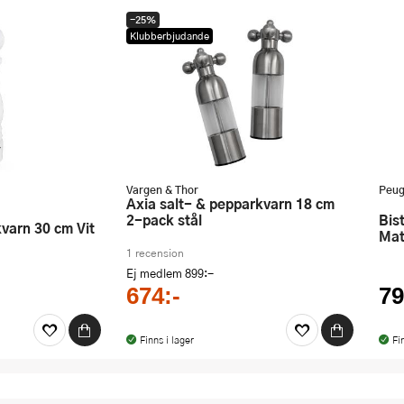
-25%
Klubberbjudande
Vargen & Thor
Peug
Axia salt- & pepparkvarn 18 cm
2-pack stål
Bistro Peppar/saltkvarn 10 cm
kvarn 30 cm Vit
Mat
1 recension
Ej medlem
899:-
674:-
79
Finns i lager
Fi