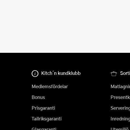
Kitch´n kundklubb
Sort
Medlemsfördelar
Matlagni
Bonus
Presentk
Prisgaranti
Serverin
Tallriksgaranti
Inrednin
Glasgaranti
Utemiljö