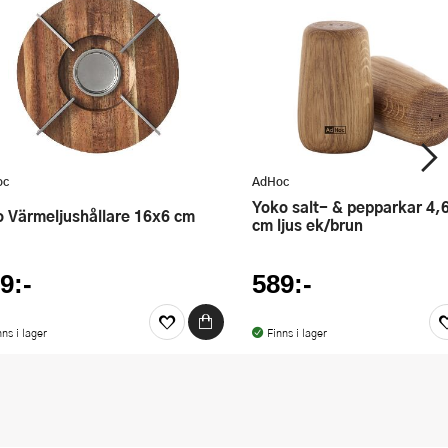
oc
AdHoc
Yoko salt- & pepparkar 4,6 x 7,5
to Värmeljushållare 16x6 cm
cm ljus ek/brun
9:-
589:-
nns i lager
Finns i lager