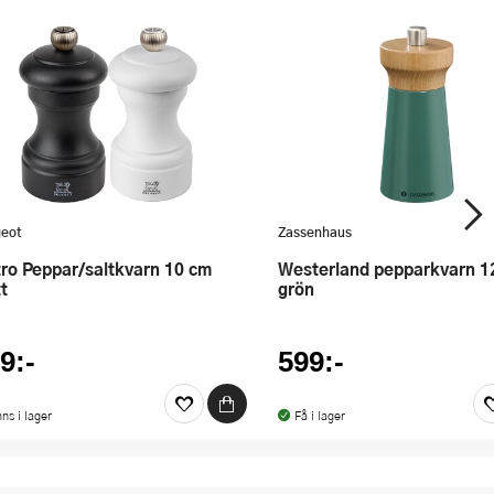
eot
Zassenhaus
Westerland pepparkvarn 12 cm
t
grön
9:-
599:-
nns i lager
Få i lager