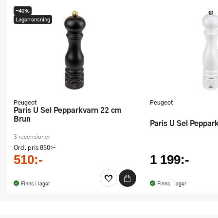
-40%
Lagerrensning
Peugeot
Peugeot
Paris U Sel Pepparkvarn 22 cm
Brun
Paris U Sel Peppar
3 recensioner
Ord. pris
850:-
510:-
1 199:-
Finns i lager
Finns i lager