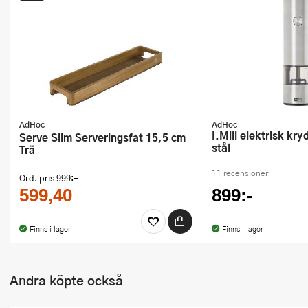
Ugnsformar
Vispar
Vitlökspressar
Ångkokare och ånginsatser
AdHoc
AdHoc
Äggdelare
i.Mill elektrisk kryddkvarn 17 cm
Serve Slim Serveringsfat 15,5 cm
stål
Trä
Övriga köksredskap
11 recensioner
Ord. pris
999:-
599,40
899:-
Finns i lager
Finns i lager
Andra köpte också