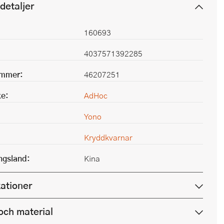
detaljer
160693
4037571392285
ummer:
46207251
e:
AdHoc
Yono
Kryddkvarnar
ingsland:
Kina
kationer
och material