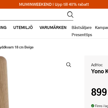
MUMINWEEKEND I Upp till 40% rabatt
ING
UTEMILJÖ
VARUMÄRKEN
Bästsäljare
Kampan
Presenttips
yddkvarn 18 cm Beige
AdHoc
Yono 
899
Finns i la