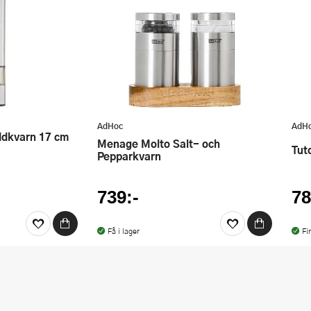
AdHoc
AdH
Menage Molto Salt- och
Tu
Pepparkvarn
739:-
78
Få i lager
Fi