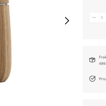
Frak
499
Pris