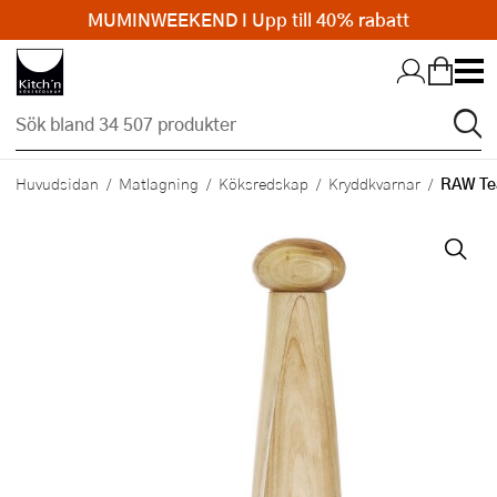
MUMINWEEKEND I Upp till 40% rabatt
Hopp till huvudinnehållet
RAW Tea
Huvudsidan
Matlagning
Köksredskap
Kryddkvarnar