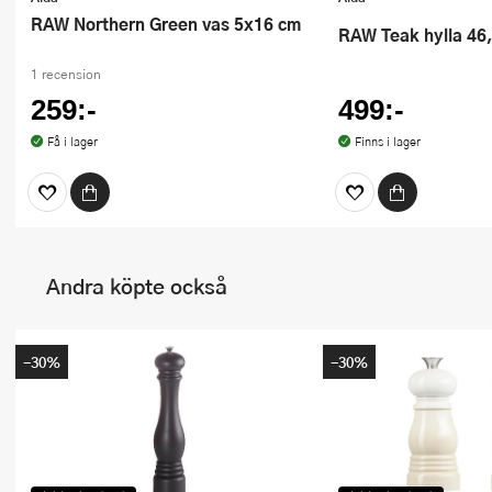
RAW Northern Green vas 5x16 cm
RAW Teak hylla 46
1 recension
259:-
499:-
Få i lager
Finns i lager
Andra köpte också
-30%
-30%