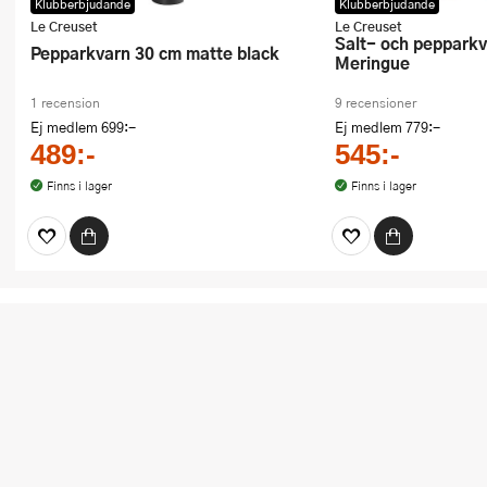
Klubberbjudande
Klubberbjudande
Le Creuset
Le Creuset
Salt- och pepparkvarnset 12 cm
Pepparkvarn 30 cm matte black
Meringue
1 recension
9 recensioner
Ej medlem
699:-
Ej medlem
779:-
489:-
545:-
Finns i lager
Finns i lager