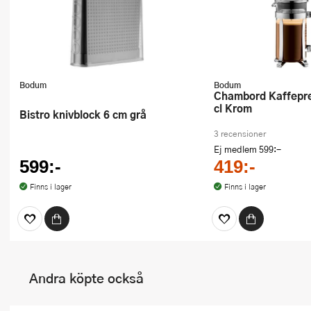
Bodum
Bodum
Chambord Kaffepress 3 koppar 35
cl Krom
Bistro knivblock 6 cm grå
3 recensioner
Ej medlem
599:-
599:-
419:-
Finns i lager
Finns i lager
Andra köpte också