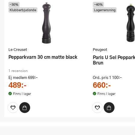
-30%
-40%
Klubberbjudande
Lagerrensning
Le Creuset
Peugeot
Pepparkvarn 30 cm matte black
Paris U Sel Pepparkvarn 30 cm
Brun
1 recension
Ej medlem
699:-
Ord. pris
1 100:-
489:-
660:-
Finns i lager
Finns i lager