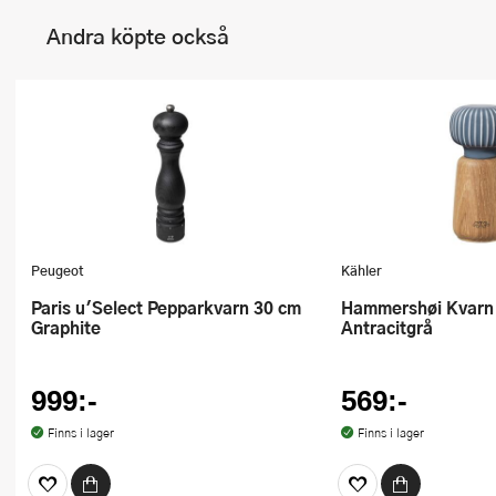
Andra köpte också
Peugeot
Kähler
Paris u'Select Pepparkvarn 30 cm
Hammershøi Kvarn 14 cm
Graphite
Antracitgrå
999:-
569:-
Finns i lager
Finns i lager