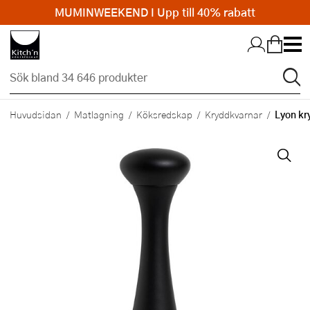
MUMINWEEKEND I Upp till 40% rabatt
Hopp till huvudinnehållet
Lyon kr
Huvudsidan
Matlagning
Köksredskap
Kryddkvarnar