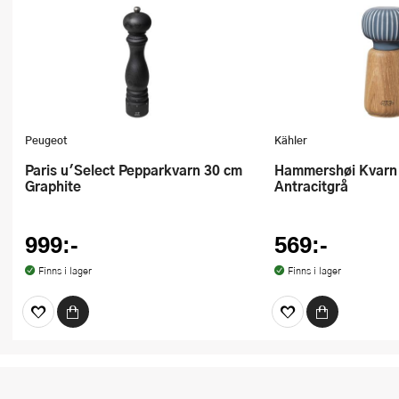
Peugeot
Kähler
Paris u'Select Pepparkvarn 30 cm
Hammershøi Kvarn 14 cm
Graphite
Antracitgrå
999:-
569:-
Finns i lager
Finns i lager