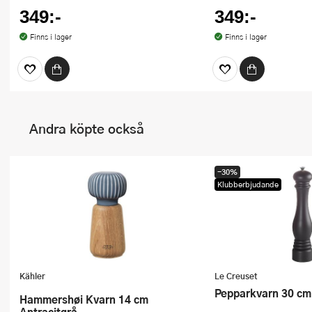
349:-
349:-
Finns i lager
Finns i lager
Andra köpte också
-30%
Klubberbjudande
Kähler
Le Creuset
Pepparkvarn 30 cm
Hammershøi Kvarn 14 cm
Antracitgrå