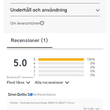
Underhåll och användning
Om leverantören
Recensioner (1)
5.0
5
100%
4
0%
3
0%
2
0%
1
0%
Baserat på 1 recension
Flest likes
Alla recensioner
Siren Detlie S
Verifierad köpare
Kähler - Hammershøi kvarntopp (693010, 693011) brun
för 3 mån. sen