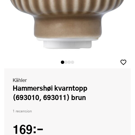
Kähler
Hammershøi kvarntopp
(693010, 693011) brun
1 recension
169:-