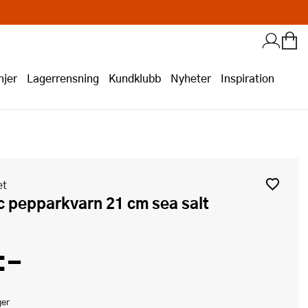
jer
Lagerrensning
Kundklubb
Nyheter
Inspiration
et
ic pepparkvarn 21 cm sea salt
:-
ger