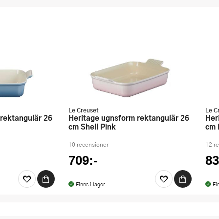
Le Creuset
Le C
Heritage ugnsform rektangulär 26
Heritage ugnsform rektangulär 32
cm Shell Pink
cm 
10 recensioner
12 r
709:-
83
Finns i lager
Fi