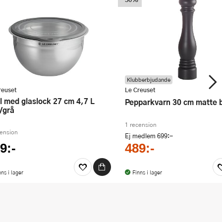
Klubberbjudande
reuset
Le Creuset
Pepparkvarn 30 cm matte 
l/grå
1 recension
cension
Ej medlem
699:-
9:-
489:-
nns i lager
Finns i lager