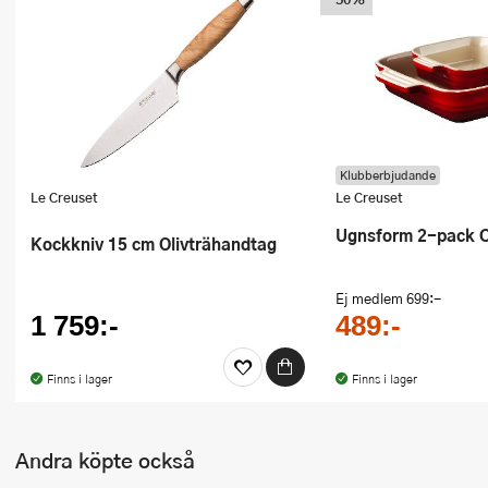
Ugnsformar
Vispar
Vitlökspressar
Ångkokare och ånginsatser
Klubberbjudande
Le Creuset
Le Creuset
Äggdelare
Ugnsform 2-pack 
Kockkniv 15 cm Olivträhandtag
Övriga köksredskap
Ej medlem
699:-
1 759:-
489:-
Finns i lager
Finns i lager
Andra köpte också