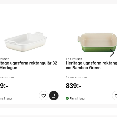
reuset
Le Creuset
Heritage ugnsform rektangulär 32
Meringue
cm Bamboo Green
ecensioner
12 recensioner
9:-
839:-
nns i lager
Finns i lager