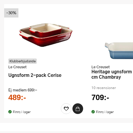
-30%
Klubberbjudande
Le Creuset
Le Creuset
Heritage ugnsform rektangulär 26
Ugnsform 2-pack Cerise
cm Chambray
10 recensioner
Ej medlem
699:-
489:-
709:-
Finns i lager
Finns i lager