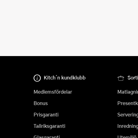
Kitch´n kundklubb
Sort
Medlemsfördelar
Matlagni
Bonus
Presentk
Prisgaranti
Serverin
Tallriksgaranti
Inrednin
Glasgaranti
Utemiljö