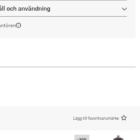
ll och användning
antören
Lägg till favoritvarumärke
-30%