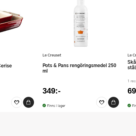
Le Creuset
Le C
Skål med glaslock 27 cm 4,7 L
Pots & Pans rengöringsmedel 250
Cerise
stå
ml
1 re
349:-
69
Finns i lager
Fi