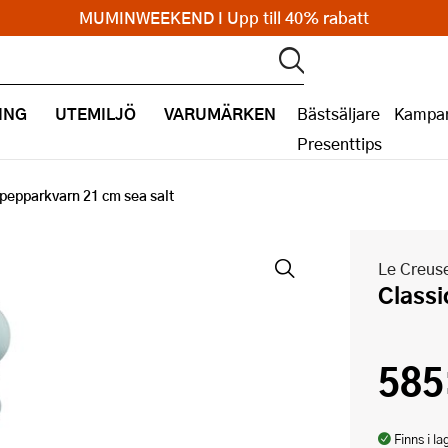
MUMINWEEKEND I Upp till 40% rabatt
ING
UTEMILJÖ
VARUMÄRKEN
Bästsäljare
Kampan
Presenttips
 pepparkvarn 21 cm sea salt
Le Creus
Class
585
Finns i la