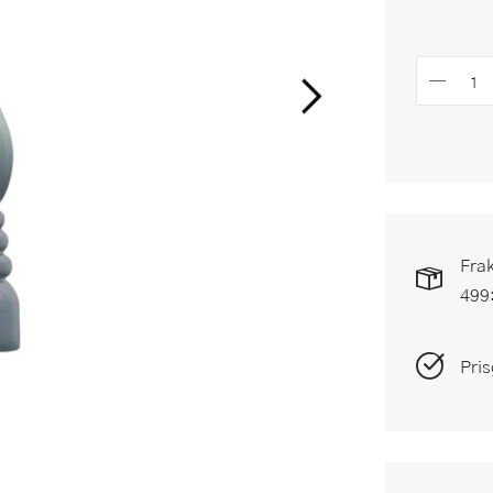
Frak
499
Pris