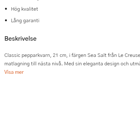
Hög kvalitet
Tårtdekorationer
Smörgåsgrillar och bordsgrillar
Nötknäckare
Tygpåsar
Lång garanti
Ätbara tårtdekorationer
Sous vide
Oljeflaska och dressingshaker
Beskrivelse
Övriga bakredskap
Stavmixer
Pastamaskiner
Stekplatta
Perkulator
Classic pepparkvarn, 21 cm, i färgen Sea Salt från Le Creuset
matlagning till nästa nivå. Med sin eleganta design och utmär
Svamptork och frukttork
Pizzaskärare
Visa mer
Vakuumförpackare
Pizzaspadar
Vattenkokare
Pizzastenar och pizzastål
Vitvaror
Potatisstötar
Våffeljärn
Pour Over
Äggkokare
Rivjärn