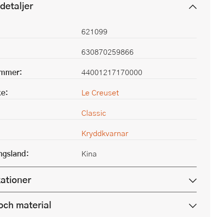
detaljer
621099
630870259866
ummer:
44001217170000
e:
Le Creuset
Classic
Kryddkvarnar
ingsland:
Kina
kationer
och material