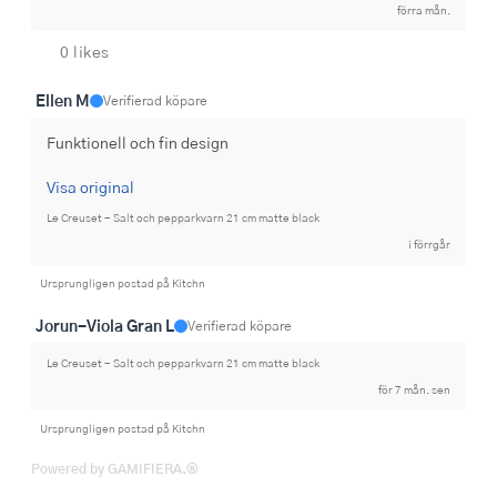
förra mån.
0 likes
Ellen M
Verifierad köpare
Funktionell och fin design
Visa original
Le Creuset - Salt och pepparkvarn 21 cm matte black
i förrgår
Ursprungligen postad på Kitchn
Jorun-Viola Gran L
Verifierad köpare
Le Creuset - Salt och pepparkvarn 21 cm matte black
för 7 mån. sen
Ursprungligen postad på Kitchn
Powered by GAMIFIERA.®