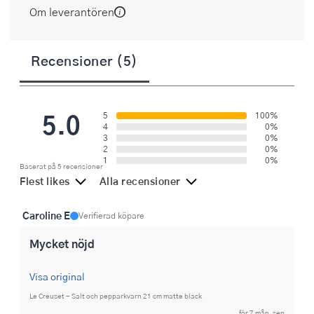
Om leverantören
Recensioner (5)
5.0
5
100%
4
0%
3
0%
2
0%
1
0%
Baserat på 5 recensioner
Flest likes
Alla recensioner
Caroline E
Verifierad köpare
Mycket nöjd
Visa original
Le Creuset - Salt och pepparkvarn 21 cm matte black
för 7 mån. sen