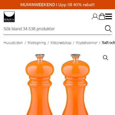
MUMINWEEKEND I Upp till 40% rabatt
Hopp till huvudinnehållet
Salt oc
Huvudsidan
Matlagning
Köksredskap
Kryddkvarnar