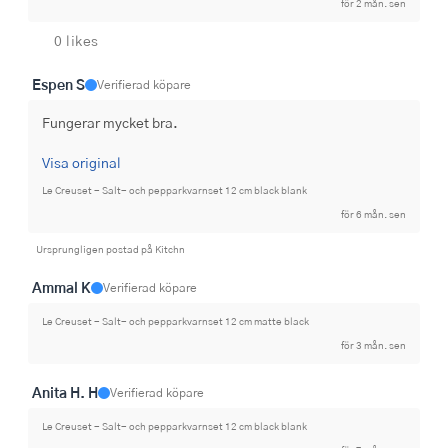
för 2 mån. sen
0 likes
Espen S
Verifierad köpare
Fungerar mycket bra.
Visa original
Le Creuset - Salt- och pepparkvarnset 12 cm black blank
för 6 mån. sen
Ursprungligen postad på Kitchn
Ammal K
Verifierad köpare
Le Creuset - Salt- och pepparkvarnset 12 cm matte black
för 3 mån. sen
Anita H. H
Verifierad köpare
Le Creuset - Salt- och pepparkvarnset 12 cm black blank