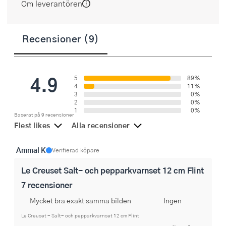
Om leverantören
Recensioner (9)
4.9
5
89%
4
11%
3
0%
2
0%
1
0%
Baserat på 9 recensioner
Flest likes
Alla recensioner
Ammal K
Verifierad köpare
Le Creuset Salt- och pepparkvarnset 12 cm Flint
7 recensioner
Mycket bra exakt samma bilden
Ingen
Le Creuset - Salt- och pepparkvarnset 12 cm Flint