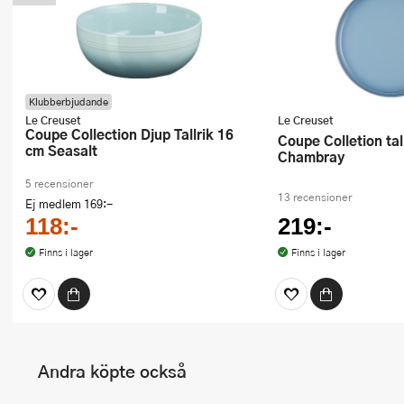
Klubberbjudande
Le Creuset
Le Creuset
Coupe Collection Djup Tallrik 16
Coupe Colletion tallrik 27 cm
cm Seasalt
Chambray
5 recensioner
13 recensioner
Ej medlem
169:-
118:-
219:-
Finns i lager
Finns i lager
Andra köpte också