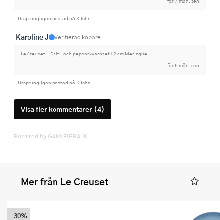
för 7 mån. sen
Ursprungligen postad på Kitchn
Karoline J
Verifierad köpare
Le Creuset - Salt- och pepparkvarnset 12 cm Meringue
för 6 mån. sen
Ursprungligen postad på Kitchn
Visa fler kommentarer (4)
Powered by GAMIFIERA.®
Mer från Le Creuset
-30%