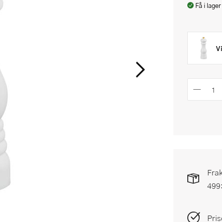
Få i lager
V
Frak
499
Pris