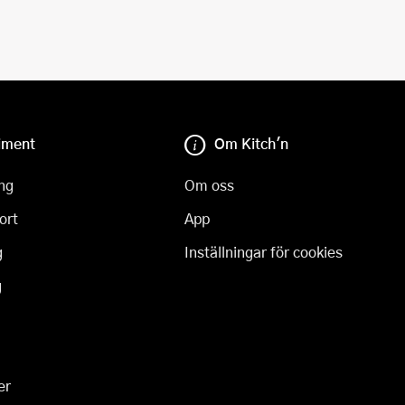
iment
Om Kitch'n
ng
Om oss
ort
App
g
Inställningar för cookies
g
er