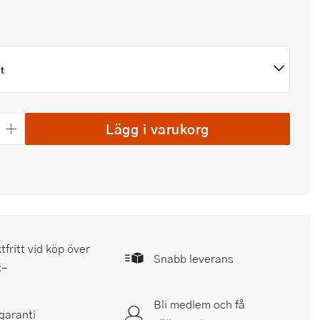
it
Lägg i varukorg
tfritt vid köp över
Snabb leverans
:-
Bli medlem och få
garanti