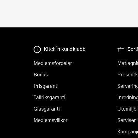
Kitch´n kundklubb
Sort
Medlemsfördelar
Matlagni
Bonus
Presentk
Prisgaranti
Serverin
Tallriksgaranti
Inrednin
Glasgaranti
Utemiljö
Medlemsvillkor
Serviser
Kampanj