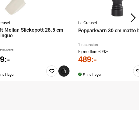
reuset
Le Creuset
Pepparkvarn 30 cm matte 
ingue
1 recension
censioner
Ej medlem
699:-
9:-
489:-
nns i lager
Finns i lager