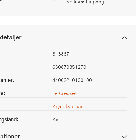
välkomstkupong
detaljer
613867
630870351270
ummer:
44002210100100
e:
Le Creuset
Kryddkvarnar
ingsland:
Kina
kationer