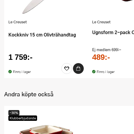
Le Creuset
Le Creuset
Ugnsform 2-pack 
Kockkniv 15 cm Olivträhandtag
Ej medlem
699:-
1 759:-
489:-
Finns i lager
Finns i lager
Andra köpte också
-30%
Klubberbjudande