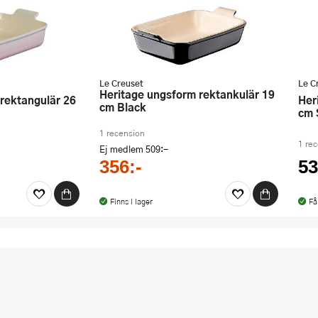
Le Creuset
Le C
Heritage ungsform rektankulär 19
Heritage ungsform rektankulär 19
cm Black
cm 
1 recension
1 re
Ej medlem
509:-
356:-
53
Finns i lager
Få