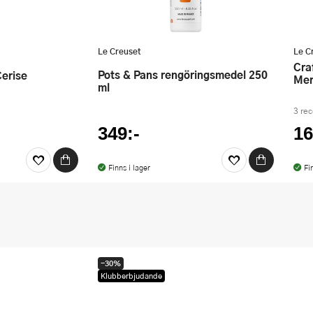
Le Creuset
Le C
Craft Mellan Slickepott 28,5 cm
Pots & Pans rengöringsmedel 250
Cerise
Mer
ml
3 re
349:-
16
Finns i lager
Fi
-30%
Klubberbjudande