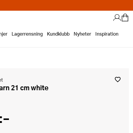
jer
Lagerrensning
Kundklubb
Nyheter
Inspiration
et
varn 21 cm white
:-