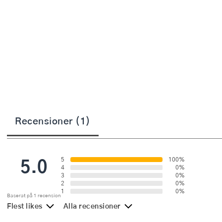
Övriga köksmaskiner
Salladsslungor
Saxar
Skalare
Skärbrädor
Spiralizer
Recensioner (1)
Stekpincetter
Stekspadar
5.0
5
100%
Stektermometrar
4
0%
3
0%
2
0%
Te- och kaffetillbehör
1
0%
Baserat på 1 recension
Flest likes
Alla recensioner
Timers