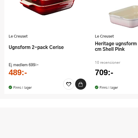
Le Creuset
Le Creuset
Heritage ugnsform rektangulär 26
Ugnsform 2-pack Cerise
cm Shell Pink
10 recensioner
Ej medlem
699:-
489:-
709:-
Finns i lager
Finns i lager