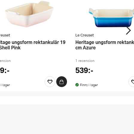
reuset
Le Creuset
Heritage ungsform rektankulär 19
Shell Pink
cm Azure
cension
1 recension
9:-
539:-
 i lager
Finns i lager