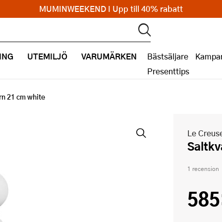
MUMINWEEKEND I Upp till 40% rabatt
ING
UTEMILJÖ
VARUMÄRKEN
Bästsäljare
Kampan
Presenttips
rn 21 cm white
Le Creus
Saltk
1 recension
585