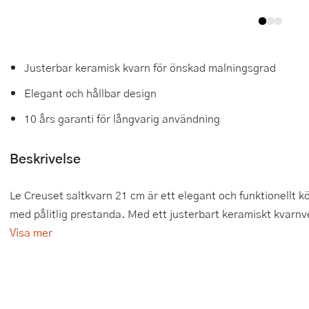
Tårtdekorationer
Smörgåsgrillar och bordsgrillar
Nötknäckare
Tygpåsar
Ätbara tårtdekorationer
Sous vide
Oljeflaska och dressingshaker
Justerbar keramisk kvarn för önskad malningsgrad
Övriga bakredskap
Stavmixer
Pastamaskiner
Elegant och hållbar design
Stekplatta
Perkulator
10 års garanti för långvarig användning
Svamptork och frukttork
Pizzaskärare
Beskrivelse
Vakuumförpackare
Pizzaspadar
Le Creuset saltkvarn 21 cm är ett elegant och funktionellt 
Vattenkokare
Pizzastenar och pizzastål
med pålitlig prestanda. Med ett justerbart keramiskt kvarnve
Visa mer
Vitvaror
Potatisstötar
Våffeljärn
Pour Over
Äggkokare
Rivjärn