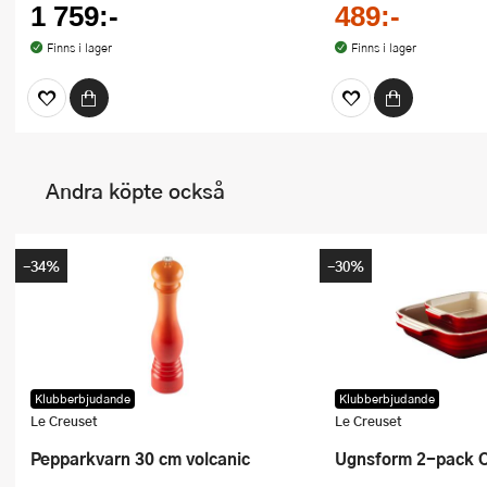
1 759:-
489:-
Finns i lager
Finns i lager
Andra köpte också
-34%
-30%
Klubberbjudande
Klubberbjudande
Le Creuset
Le Creuset
Pepparkvarn 30 cm volcanic
Ugnsform 2-pack 