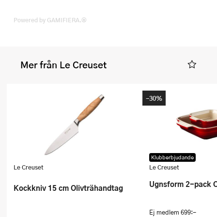
Powered by GAMIFIERA.®
Mer från Le Creuset
-30%
Klubberbjudande
Le Creuset
Le Creuset
Ugnsform 2-pack 
Kockkniv 15 cm Olivträhandtag
Ej medlem
699:-