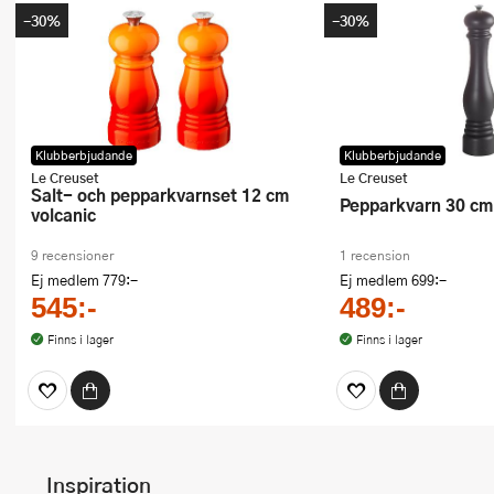
-30%
-30%
Klubberbjudande
Klubberbjudande
Le Creuset
Le Creuset
Salt- och pepparkvarnset 12 cm
Pepparkvarn 30 cm
volcanic
9 recensioner
1 recension
Ej medlem
779:-
Ej medlem
699:-
545:-
489:-
Finns i lager
Finns i lager
Inspiration