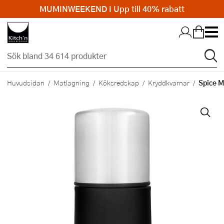
MUMINWEEKEND I Upp till 40% rabatt
Hopp till huvudinnehållet
Spice M
Huvudsidan
Matlagning
Köksredskap
Kryddkvarnar